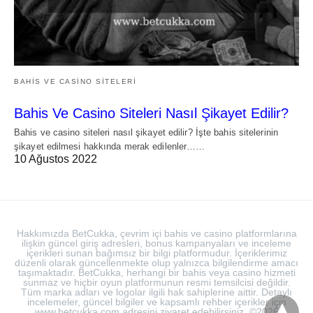
BAHIS VE CASINO SITELERI
Bahis Ve Casino Siteleri Nasıl Şikayet Edilir?
Bahis ve casino siteleri nasıl şikayet edilir? İşte bahis sitelerinin
şikayet edilmesi hakkında merak edilenler……
10 Ağustos 2022
Hakkımızda BetCukka, çevrim içi bahis ve casino platformlarına
ilişkin güncel giriş adresleri, bonus kampanyaları ve inceleme
içerikleri sunan bağımsız bir bilgi platformudur. İçeriklerimiz
düzenli olarak güncellenmekte olup yalnızca bilgilendirme amacı
taşımaktadır. BetCukka, herhangi bir bahis veya casino hizmeti
sunmaz ve hiçbir oyun platformunun resmi temsilcisi değildir.
Tüm marka adları ve logolar ilgili hak sahiplerine aittir. Detaylı
incelemeler, güncel bilgiler ve kapsamlı rehber içerikler için
www.betcukka.com adresini ziyaret edebilirsiniz. ©2026