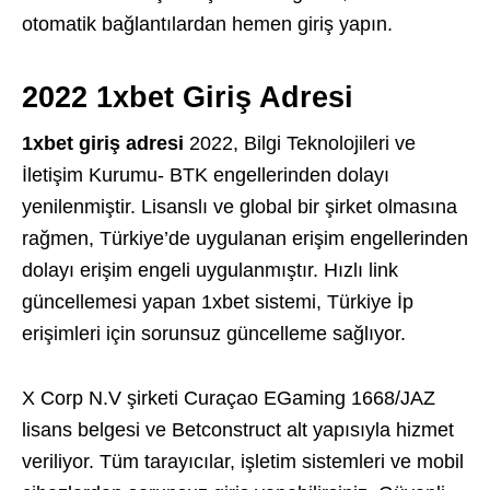
otomatik bağlantılardan hemen giriş yapın.
2022 1xbet Giriş Adresi
1xbet giriş adresi
2022, Bilgi Teknolojileri ve
İletişim Kurumu- BTK engellerinden dolayı
yenilenmiştir. Lisanslı ve global bir şirket olmasına
rağmen, Türkiye’de uygulanan erişim engellerinden
dolayı erişim engeli uygulanmıştır. Hızlı link
güncellemesi yapan 1xbet sistemi, Türkiye İp
erişimleri için sorunsuz güncelleme sağlıyor.
X Corp N.V şirketi Curaçao EGaming 1668/JAZ
lisans belgesi ve Betconstruct alt yapısıyla hizmet
veriliyor. Tüm tarayıcılar, işletim sistemleri ve mobil