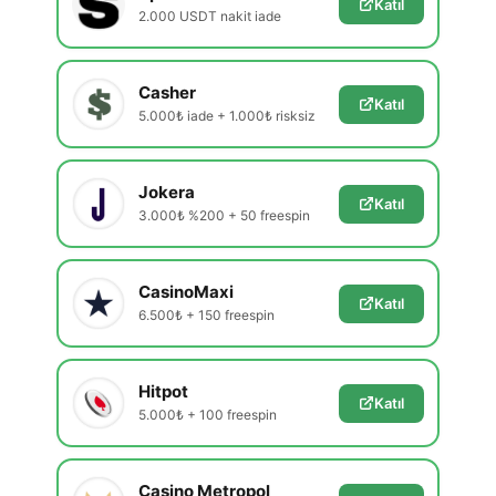
Katıl
2.000 USDT nakit iade
Casher
Katıl
5.000₺ iade + 1.000₺ risksiz
Jokera
Katıl
3.000₺ %200 + 50 freespin
CasinoMaxi
Katıl
6.500₺ + 150 freespin
Hitpot
Katıl
5.000₺ + 100 freespin
Casino Metropol