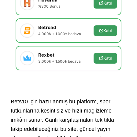
Katıl
%300 Bonus
Betroad
Katıl
4.000₺ + 1.000₺ bedava
Rexbet
Katıl
3.000₺ + 1.500₺ bedava
Bets10 için hazırlanmış bu platform, spor
tutkunlarına kesintisiz ve hızlı maç izleme
imkânı sunar. Canlı karşılaşmaları tek tıkla
takip edebileceğiniz bu site, güncel yayın