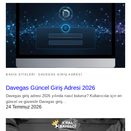
BAHIS SITELERI
DAVEGAS GIRIŞ ADRESI
Davegas Güncel Giriş Adresi 2026
Davegas giriş adresi 2026 yılında nasıl bulunur? Kullanıcılar için en
güncel ve güvenilir Davegas giriş…
24 Temmuz 2026