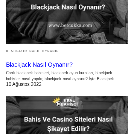
BLACKJACK NASIL OYNANIR
Blackjack Nasıl Oynanır?
Canlı blackjack bahisleri, blackjack oyun kuralları, blackjack
bahisleri nasıl yapılır, blackjack nasıl oynanır? İşte Blackjack…
10 Ağustos 2022