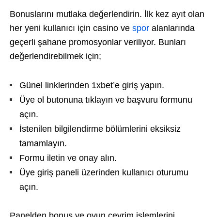
Bonuslarını mutlaka değerlendirin. İlk kez ayıt olan
her yeni kullanıcı için casino ve
spor
alanlarında
geçerli şahane promosyonlar veriliyor. Bunları
değerlendirebilmek için;
Günel linklerinden 1xbet’e giriş yapın.
Üye ol butonuna tıklayın ve başvuru formunu
açın.
İstenilen bilgilendirme bölümlerini eksiksiz
tamamlayın.
Formu iletin ve onay alın.
Üye giriş paneli üzerinden kullanıcı oturumu
açın.
Panelden bonus ve oyun çevrim işlemlerini,