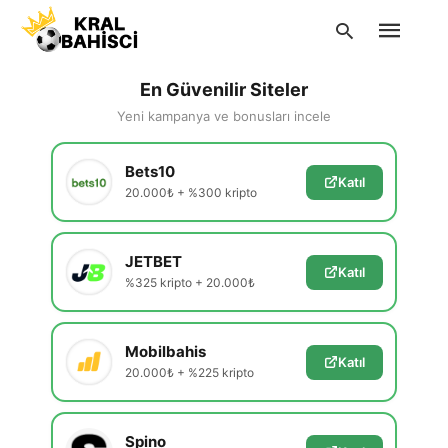
En Güvenilir Siteler
Yeni kampanya ve bonusları incele
Type
Bets10
your
Katıl
search
20.000₺ + %300 kripto
query
and
hit
enter:
JETBET
Katıl
%325 kripto + 20.000₺
Mobilbahis
Katıl
20.000₺ + %225 kripto
Spino