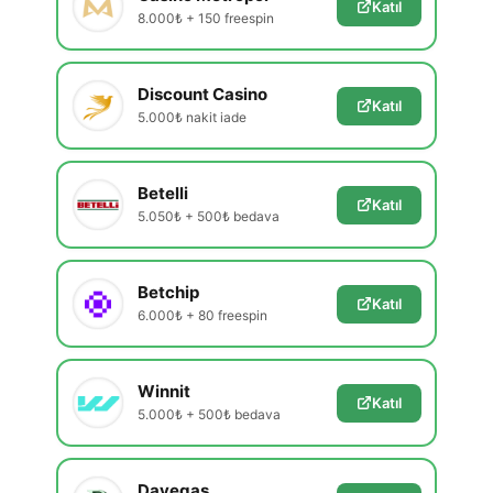
Katıl
8.000₺ + 150 freespin
Discount Casino
Katıl
5.000₺ nakit iade
Betelli
Katıl
5.050₺ + 500₺ bedava
Betchip
Katıl
6.000₺ + 80 freespin
Winnit
Katıl
5.000₺ + 500₺ bedava
Davegas