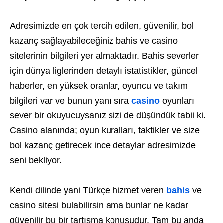
Adresimizde en çok tercih edilen, güvenilir, bol
kazanç sağlayabileceğiniz bahis ve casino
sitelerinin bilgileri yer almaktadır. Bahis severler
için dünya liglerinden detaylı istatistikler, güncel
haberler, en yüksek oranlar, oyuncu ve takım
bilgileri var ve bunun yanı sıra
casino
oyunları
sever bir okuyucuysanız sizi de düşündük tabii ki.
Casino alanında; oyun kuralları, taktikler ve size
bol kazanç getirecek ince detaylar adresimizde
seni bekliyor.
Kendi dilinde yani Türkçe hizmet veren
bahis
ve
casino sitesi bulabilirsin ama bunlar ne kadar
güvenilir bu bir tartışma konusudur. Tam bu anda