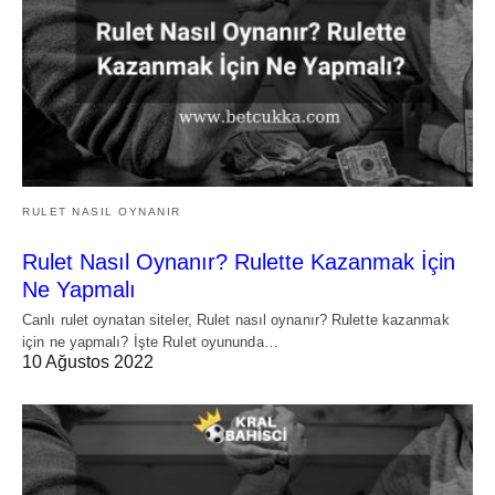
RULET NASIL OYNANIR
Rulet Nasıl Oynanır? Rulette Kazanmak İçin
Ne Yapmalı
Canlı rulet oynatan siteler, Rulet nasıl oynanır? Rulette kazanmak
için ne yapmalı? İşte Rulet oyununda…
10 Ağustos 2022