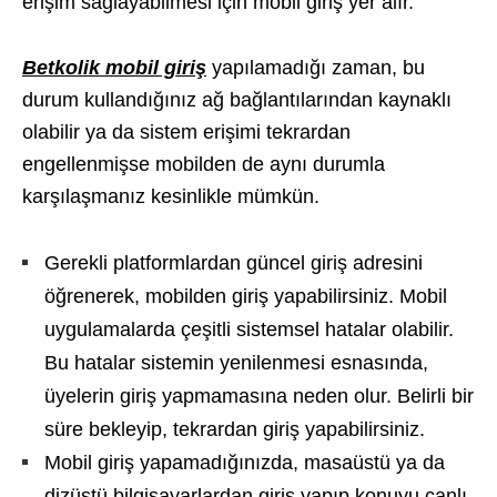
erişim sağlayabilmesi için mobil giriş yer alır.
Betkolik mobil giriş
yapılamadığı zaman, bu
durum kullandığınız ağ bağlantılarından kaynaklı
olabilir ya da sistem erişimi tekrardan
engellenmişse mobilden de aynı durumla
karşılaşmanız kesinlikle mümkün.
Gerekli platformlardan güncel giriş adresini
öğrenerek, mobilden giriş yapabilirsiniz. Mobil
uygulamalarda çeşitli sistemsel hatalar olabilir.
Bu hatalar sistemin yenilenmesi esnasında,
üyelerin giriş yapmamasına neden olur. Belirli bir
süre bekleyip, tekrardan giriş yapabilirsiniz.
Mobil giriş yapamadığınızda, masaüstü ya da
dizüstü bilgisayarlardan giriş yapıp konuyu canlı