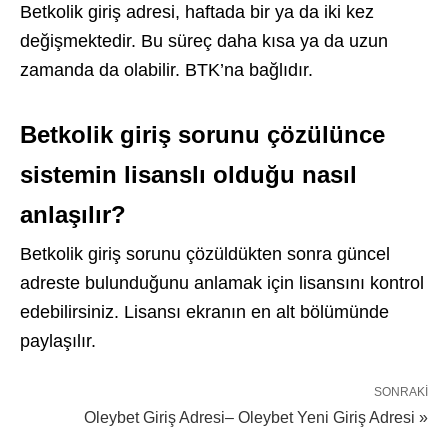
Betkolik giriş adresi, haftada bir ya da iki kez
değişmektedir. Bu süreç daha kısa ya da uzun
zamanda da olabilir. BTK’na bağlıdır.
Betkolik giriş sorunu çözülünce
sistemin lisanslı olduğu nasıl
anlaşılır?
Betkolik giriş sorunu çözüldükten sonra güncel
adreste bulunduğunu anlamak için lisansını kontrol
edebilirsiniz. Lisansı ekranın en alt bölümünde
paylaşılır.
SONRAKI
Oleybet Giriş Adresi– Oleybet Yeni Giriş Adresi »