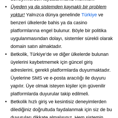
Üyeden ya da sistemden kaynaklı bir problem
yoktur!
Yalnızca dünya genelinde
Türkiye
ve
benzeri ülkelerde bahis ya da casino
platformlarına engel bulunur. Böyle bir politika
uygulanmasından dolayı, sistemler sürekli olarak
domain satın almaktadır.
Betkolik, Türkiye’de ve diğer ülkelerde bulunan
üyelerini kaybetmemek için güncel giriş
adreslerini, gerekli platformlarda duyurmaktadır.
Üyelerine SMS ve e-posta aracılığı ile duyuru
yapılır. Üye olmak isteyen kişiler için güvenilir
platformlarda duyurular takip edilmeli.
Betkolik hızlı giriş ve kesintisiz deneyimlerden
dilediğiniz doğrultuda faydalanmak için siz de bu
duyuruları dikkate almalısınız. Hem sistemin