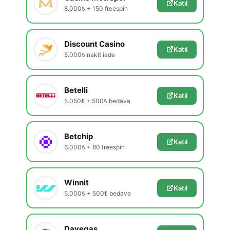
Katıl
8.000₺ + 150 freespin
Discount Casino
Katıl
5.000₺ nakit iade
Betelli
Katıl
5.050₺ + 500₺ bedava
Betchip
Katıl
6.000₺ + 80 freespin
Winnit
Katıl
5.000₺ + 500₺ bedava
Davegas