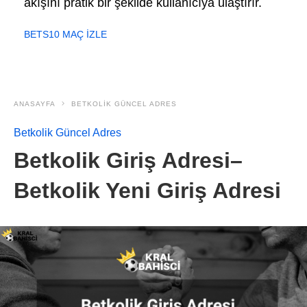
akışını pratik bir şekilde kullanıcıya ulaştırır.
BETS10 MAÇ İZLE
ANASAYFA
BETKOLIK GÜNCEL ADRES
Betkolik Güncel Adres
Betkolik Giriş Adresi–
Betkolik Yeni Giriş Adresi