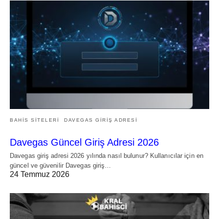
BAHIS SITELERI
DAVEGAS GIRIŞ ADRESI
Davegas Güncel Giriş Adresi 2026
Davegas giriş adresi 2026 yılında nasıl bulunur? Kullanıcılar için en
güncel ve güvenilir Davegas giriş…
24 Temmuz 2026