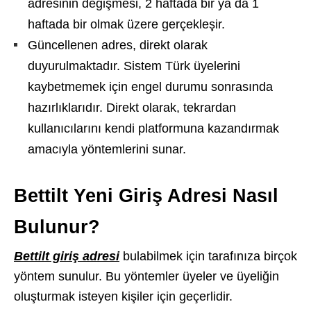
adresinin değişmesi, 2 haftada bir ya da 1
haftada bir olmak üzere gerçekleşir.
Güncellenen adres, direkt olarak
duyurulmaktadır. Sistem Türk üyelerini
kaybetmemek için engel durumu sonrasında
hazırlıklarıdır. Direkt olarak, tekrardan
kullanıcılarını kendi platformuna kazandırmak
amacıyla yöntemlerini sunar.
Bettilt Yeni Giriş Adresi Nasıl
Bulunur?
Bettilt giriş adresi
bulabilmek için tarafınıza birçok
yöntem sunulur. Bu yöntemler üyeler ve üyeliğin
oluşturmak isteyen kişiler için geçerlidir.