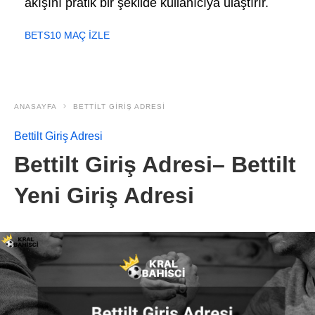
akışını pratik bir şekilde kullanıcıya ulaştırır.
BETS10 MAÇ İZLE
ANASAYFA
BETTILT GIRIŞ ADRESI
Bettilt Giriş Adresi
Bettilt Giriş Adresi– Bettilt
Yeni Giriş Adresi