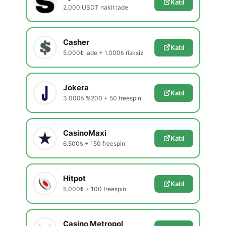
Katıl
2.000 USDT nakit iade
Casher
Katıl
5.000₺ iade + 1.000₺ risksiz
Jokera
Katıl
3.000₺ %200 + 50 freespin
CasinoMaxi
Katıl
6.500₺ + 150 freespin
Hitpot
Katıl
5.000₺ + 100 freespin
Casino Metropol