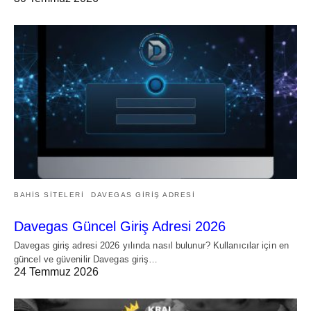
BAHIS SITELERI
DAVEGAS GIRIŞ ADRESI
Davegas Güncel Giriş Adresi 2026
Davegas giriş adresi 2026 yılında nasıl bulunur? Kullanıcılar için en
güncel ve güvenilir Davegas giriş…
24 Temmuz 2026