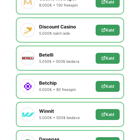
Katıl
8.000₺ + 150 freespin
Discount Casino
Katıl
5.000₺ nakit iade
Betelli
Katıl
5.050₺ + 500₺ bedava
Betchip
Katıl
6.000₺ + 80 freespin
Winnit
Katıl
5.000₺ + 500₺ bedava
Davegas