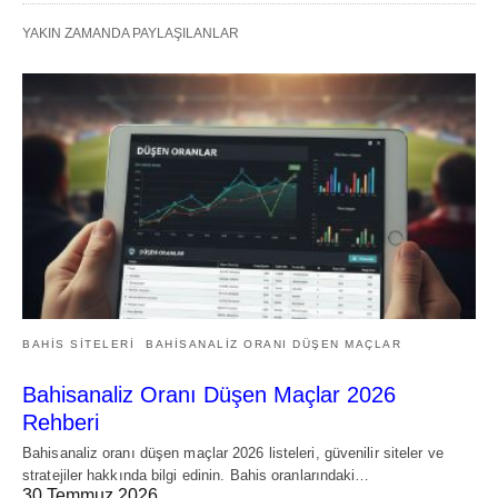
YAKIN ZAMANDA PAYLAŞILANLAR
BAHIS SITELERI
BAHISANALIZ ORANI DÜŞEN MAÇLAR
Bahisanaliz Oranı Düşen Maçlar 2026
Rehberi
Bahisanaliz oranı düşen maçlar 2026 listeleri, güvenilir siteler ve
stratejiler hakkında bilgi edinin. Bahis oranlarındaki…
30 Temmuz 2026