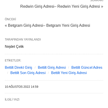
SONRAKI
Redwin Giriş Adresi– Redwin Yeni Giriş Adresi »
ÖNCEKI
« Betgram Giriş Adresi– Betgram Yeni Giriş Adresi
TARAFINDAN YAYINLANDI
Nejdet Çelik
ETIKETLER:
Bettilt Direkt Giriş
Bettilt Giriş Adresi
Bettilt Güncel Adres
Bettilt Son Giriş Adresi
Bettilt Yeni Giriş Adresi
10 AĞUSTOS 2022 14:59
İLGILI YAZI