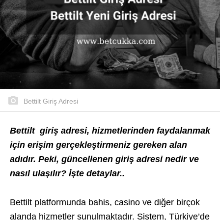
Bettilt Giriş Adresi
Bettilt giriş adresi, hizmetlerinden faydalanmak
için erişim gerçekleştirmeniz gereken alan
adıdır. Peki, güncellenen giriş adresi nedir ve
nasıl ulaşılır? İşte detaylar..
Bettilt platformunda bahis, casino ve diğer birçok
alanda hizmetler sunulmaktadır. Sistem, Türkiye’de