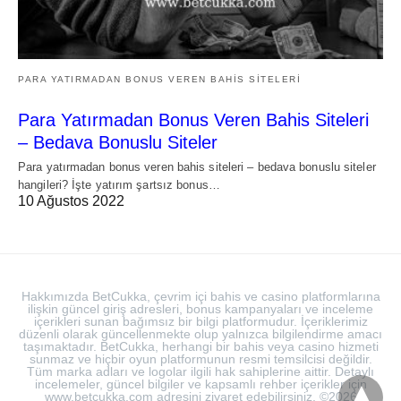
PARA YATIRMADAN BONUS VEREN BAHIS SITELERI
Para Yatırmadan Bonus Veren Bahis Siteleri
– Bedava Bonuslu Siteler
Para yatırmadan bonus veren bahis siteleri – bedava bonuslu siteler
hangileri? İşte yatırım şartsız bonus…
10 Ağustos 2022
Hakkımızda BetCukka, çevrim içi bahis ve casino platformlarına
ilişkin güncel giriş adresleri, bonus kampanyaları ve inceleme
içerikleri sunan bağımsız bir bilgi platformudur. İçeriklerimiz
düzenli olarak güncellenmekte olup yalnızca bilgilendirme amacı
taşımaktadır. BetCukka, herhangi bir bahis veya casino hizmeti
sunmaz ve hiçbir oyun platformunun resmi temsilcisi değildir.
Tüm marka adları ve logolar ilgili hak sahiplerine aittir. Detaylı
incelemeler, güncel bilgiler ve kapsamlı rehber içerikler için
www.betcukka.com adresini ziyaret edebilirsiniz. ©2026