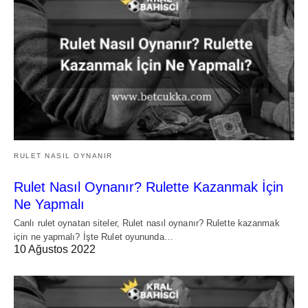
RULET NASIL OYNANIR
Rulet Nasıl Oynanır? Rulette Kazanmak İçin
Ne Yapmalı
Canlı rulet oynatan siteler, Rulet nasıl oynanır? Rulette kazanmak
için ne yapmalı? İşte Rulet oyununda…
10 Ağustos 2022