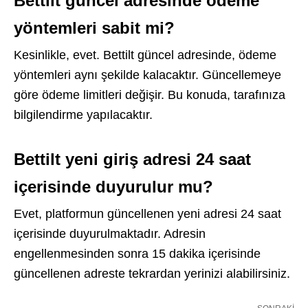
Bettilt güncel adresinde ödeme
yöntemleri sabit mi?
Kesinlikle, evet. Bettilt güncel adresinde, ödeme
yöntemleri aynı şekilde kalacaktır. Güncellemeye
göre ödeme limitleri değişir. Bu konuda, tarafınıza
bilgilendirme yapılacaktır.
Bettilt yeni giriş adresi 24 saat
içerisinde duyurulur mu?
Evet, platformun güncellenen yeni adresi 24 saat
içerisinde duyurulmaktadır. Adresin
engellenmesinden sonra 15 dakika içerisinde
güncellenen adreste tekrardan yerinizi alabilirsiniz.