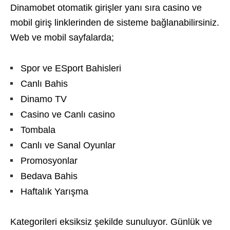
Dinamobet otomatik girişler yanı sıra casino ve
mobil giriş linklerinden de sisteme bağlanabilirsiniz.
Web ve mobil sayfalarda;
Spor ve ESport Bahisleri
Canlı Bahis
Dinamo TV
Casino ve Canlı casino
Tombala
Canlı ve Sanal Oyunlar
Promosyonlar
Bedava Bahis
Haftalık Yarışma
Kategorileri eksiksiz şekilde sunuluyor. Günlük ve