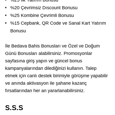
%20 Çevrimsiz Dıscount Bonusu
%25 Kombine Çevrimli Bonusu
%15 Cepbank, QR Code ve Sanal Kart Yatırım
Bonusu
İle Bedava Bahis Bonusları ve Özel ve Doğum
Günü Bonusları alabilirsiniz. Promosyonlar
sayfasına giriş yapın ve güncel bonus
kampanyalarından dilediğinizi kullanın. Talep
etmek için canlı destek birimiyle görüşme yapabilir
ve anında aktivasyon ile şahane kazanç
fırsatlarından her an yararlanabilirsiniz.
S.S.S