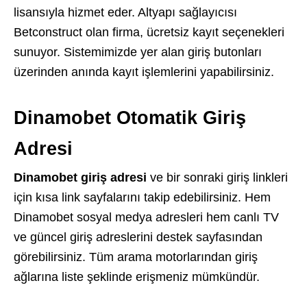
lisansıyla hizmet eder. Altyapı sağlayıcısı
Betconstruct olan firma, ücretsiz kayıt seçenekleri
sunuyor. Sistemimizde yer alan giriş butonları
üzerinden anında kayıt işlemlerini yapabilirsiniz.
Dinamobet Otomatik Giriş
Adresi
Dinamobet giriş adresi
ve bir sonraki giriş linkleri
için kısa link sayfalarını takip edebilirsiniz. Hem
Dinamobet sosyal medya adresleri hem canlı TV
ve güncel giriş adreslerini destek sayfasından
görebilirsiniz. Tüm arama motorlarından giriş
ağlarına liste şeklinde erişmeniz mümkündür.