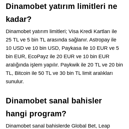
Dinamobet yatırım limitleri ne
kadar?
Dinamobet yatırım limitleri; Visa Kredi Kartları ile
25 TL ve 5 bin TL arasında sağlanır. Astropay ile
10 USD ve 10 bin USD, Paykasa ile 10 EUR ve 5
bin EUR, EcoPayz ile 20 EUR ve 10 bin EUR
aralığında işlem yapılır. Paykwik ile 20 TL ve 20 bin
TL, Bitcoin ile 50 TL ve 30 bin TL limit aralıkları
sunulur.
Dinamobet sanal bahisler
hangi program?
Dinamobet sanal bahislerde Global Bet, Leap