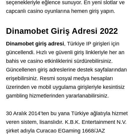
seçenekleriyle eğlence sunuyor. En yeni slotlar ve
capcanlı casino oyunlarına hemen giriş yapın.
Dinamobet Giriş Adresi 2022
Dinamobet giriş adresi
, Türkiye IP girişleri için
güncellendi. Hızlı ve güvenli giriş linkleriyle her an
bahis ve casino etkinliklerini sürdürebilirsiniz.
Güncellenen giriş adreslerine destek sayfalarından
erişebilirsiniz. Resmi sosyal medya hesapları
üzerinden ve mobil uygulama girişleriyle kesintisiz
gambling hizmetlerinden yararlanabilirsiniz.
30 Aralık 2014’ten bu yana Türkiye ağlatıyla hizmet
veren sistem, lisanslıdır. K.B.K. Entertainment N.V.
şirket adıyla Curacao EGaming 1668/JAZ