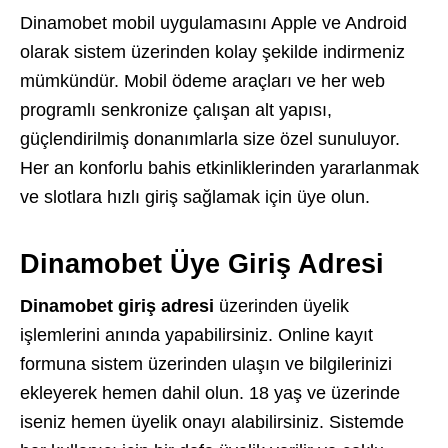
Dinamobet mobil uygulamasını Apple ve Android
olarak sistem üzerinden kolay şekilde indirmeniz
mümkündür. Mobil ödeme araçları ve her web
programlı senkronize çalışan alt yapısı,
güçlendirilmiş donanımlarla size özel sunuluyor.
Her an konforlu bahis etkinliklerinden yararlanmak
ve slotlara hızlı giriş sağlamak için üye olun.
Dinamobet Üye Giriş Adresi
Dinamobet giriş adresi
üzerinden üyelik
işlemlerini anında yapabilirsiniz. Online kayıt
formuna sistem üzerinden ulaşın ve bilgilerinizi
ekleyerek hemen dahil olun. 18 yaş ve üzerinde
iseniz hemen üyelik onayı alabilirsiniz. Sistemde