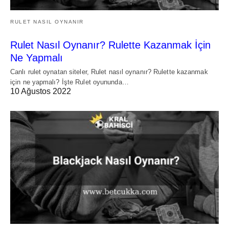
RULET NASIL OYNANIR
Rulet Nasıl Oynanır? Rulette Kazanmak İçin
Ne Yapmalı
Canlı rulet oynatan siteler, Rulet nasıl oynanır? Rulette kazanmak
için ne yapmalı? İşte Rulet oyununda…
10 Ağustos 2022