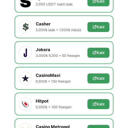
Katıl
2.000 USDT nakit iade
Casher
Katıl
5.000₺ iade + 1.000₺ risksiz
Jokera
Katıl
3.000₺ %200 + 50 freespin
CasinoMaxi
Katıl
6.500₺ + 150 freespin
Hitpot
Katıl
5.000₺ + 100 freespin
Casino Metropol