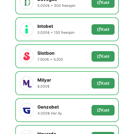
Katıl
5.000₺ + 300 freespin
Intobet
Katıl
5.000₺ + 150 freespin
Slotbon
Katıl
7.500₺ + %200
Milyar
Katıl
8.000₺
Genzobet
Katıl
4.000₺ Her Ay
Hovarda