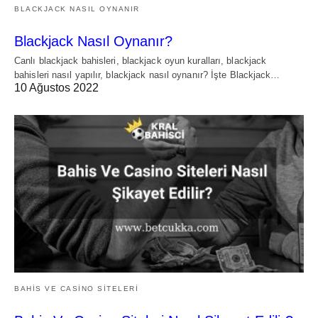
BLACKJACK NASIL OYNANIR
Blackjack Nasıl Oynanır?
Canlı blackjack bahisleri, blackjack oyun kuralları, blackjack
bahisleri nasıl yapılır, blackjack nasıl oynanır? İşte Blackjack…
10 Ağustos 2022
BAHIS VE CASINO SITELERI