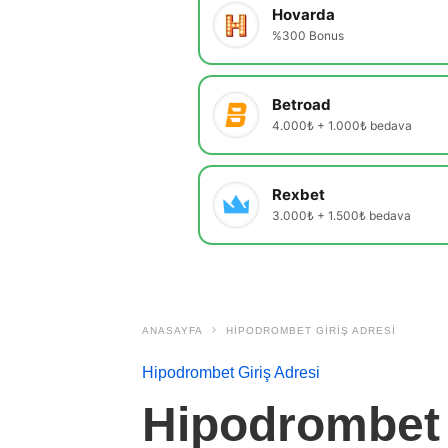
Hovarda
%300 Bonus
Betroad
4.000₺ + 1.000₺ bedava
Rexbet
3.000₺ + 1.500₺ bedava
ANASAYFA
HIPODROMBET GIRIŞ ADRESI
Hipodrombet Giriş Adresi
Hipodrombet 