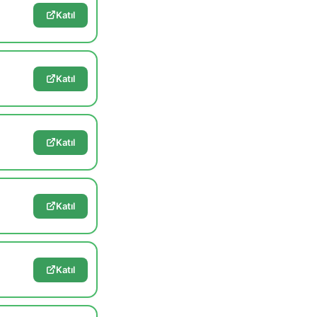
Katıl
Katıl
Katıl
Katıl
Katıl