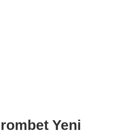
drombet Yeni