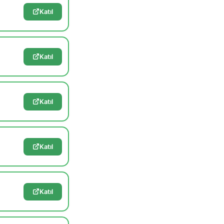
Katıl
Katıl
Katıl
Katıl
Katıl