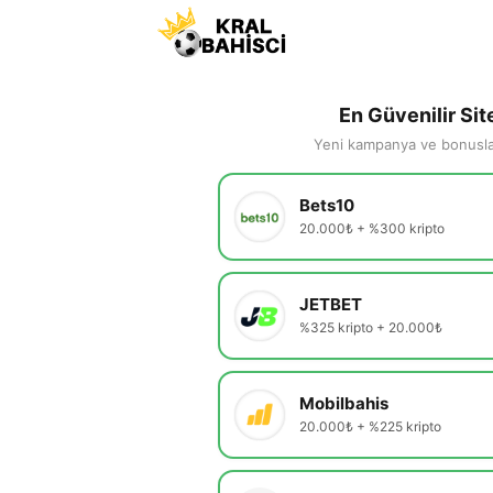
En Güvenilir Sit
Yeni kampanya ve bonuslar
Bets10
20.000₺ + %300 kripto
JETBET
%325 kripto + 20.000₺
Mobilbahis
20.000₺ + %225 kripto