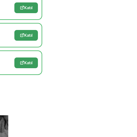
Katıl
Katıl
Katıl