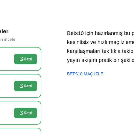
eler
Bets10 için hazırlanmış bu p
ı incele
kesintisiz ve hızlı maç izle
karşılaşmaları tek tıkla taki
Katıl
yayın akışını pratik bir şekild
BETS10 MAÇ İZLE
Katıl
Katıl