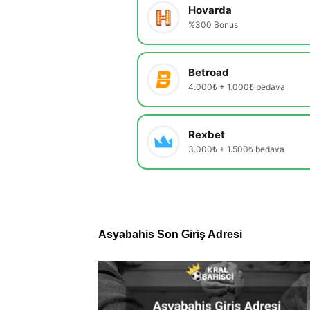
Hovarda
%300 Bonus
Betroad
4.000₺ + 1.000₺ bedava
Rexbet
3.000₺ + 1.500₺ bedava
Asyabahis Son Giriş Adresi