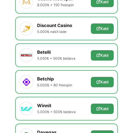
Katıl
8.000₺ + 150 freespin
Discount Casino
Katıl
5.000₺ nakit iade
Betelli
Katıl
5.050₺ + 500₺ bedava
Betchip
Katıl
6.000₺ + 80 freespin
Winnit
Katıl
5.000₺ + 500₺ bedava
Davegas