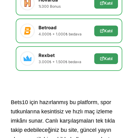
Katıl
%300 Bonus
Betroad
Katıl
4.000₺ + 1.000₺ bedava
Rexbet
Katıl
3.000₺ + 1.500₺ bedava
Bets10 için hazırlanmış bu platform, spor
tutkunlarına kesintisiz ve hızlı maç izleme
imkânı sunar. Canlı karşılaşmaları tek tıkla
takip edebileceğiniz bu site, güncel yayın