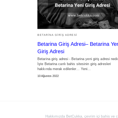
BETARINA GIRIŞ ADRESI
Betarina Giriş Adresi– Betarina Ye
Giriş Adresi
Betarina giriş adresi - Betarina yeni giriş adresi nedi
İşte Betarina canlı bahis sitesinin giriş adresleri
hakkında merak edilenler… Yeni…
10 Ağustos 2022
Hakkımızda BetCukka, çevrim içi bahis ve cas