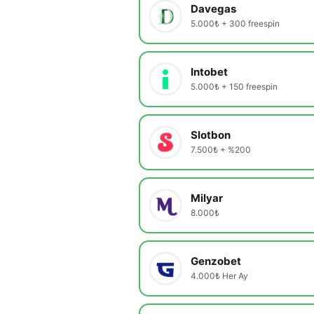
Davegas
5.000₺ + 300 freespin
Intobet
5.000₺ + 150 freespin
Slotbon
7.500₺ + %200
Milyar
8.000₺
Genzobet
4.000₺ Her Ay