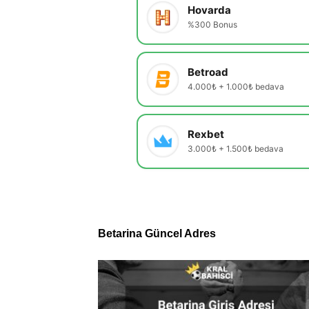
Hovarda
%300 Bonus
Betroad
4.000₺ + 1.000₺ bedava
Rexbet
3.000₺ + 1.500₺ bedava
Betarina Güncel Adres