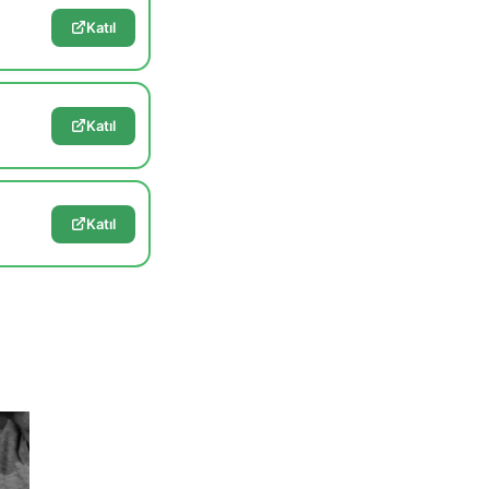
Katıl
Katıl
Katıl