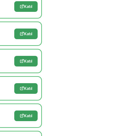
Katıl
Katıl
Katıl
Katıl
Katıl