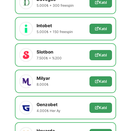
Katıl
5.000₺ + 300 freespin
Intobet
Katıl
5.000₺ + 150 freespin
Slotbon
Katıl
7.500₺ + %200
Milyar
Katıl
8.000₺
Genzobet
Katıl
4.000₺ Her Ay
Hovarda