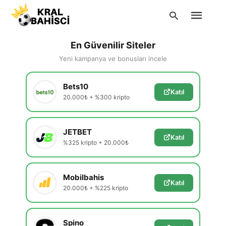
En Güvenilir Siteler
Yeni kampanya ve bonusları incele
Type
Bets10
your
Katıl
search
20.000₺ + %300 kripto
query
and
hit
enter:
JETBET
Katıl
%325 kripto + 20.000₺
Mobilbahis
Katıl
20.000₺ + %225 kripto
Spino