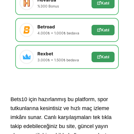
Katıl
%300 Bonus
Betroad
Katıl
4.000₺ + 1.000₺ bedava
Rexbet
Katıl
3.000₺ + 1.500₺ bedava
Bets10 için hazırlanmış bu platform, spor
tutkunlarına kesintisiz ve hızlı maç izleme
imkânı sunar. Canlı karşılaşmaları tek tıkla
takip edebileceğiniz bu site, güncel yayın