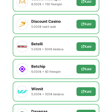
Katıl
8.000₺ + 150 freespin
Discount Casino
Katıl
5.000₺ nakit iade
Betelli
Katıl
5.050₺ + 500₺ bedava
Betchip
Katıl
6.000₺ + 80 freespin
Winnit
Katıl
5.000₺ + 500₺ bedava
Davegas