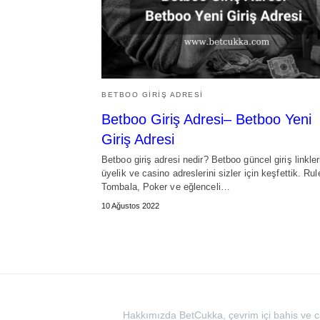
BETBOO GIRIŞ ADRESI
Betboo Giriş Adresi– Betboo Yeni
Giriş Adresi
Betboo giriş adresi nedir? Betboo güncel giriş linkler
üyelik ve casino adreslerini sizler için keşfettik. Rul
Tombala, Poker ve eğlenceli…
10 Ağustos 2022
Hakkımızda BetCukka, çevrim içi bahis ve cas