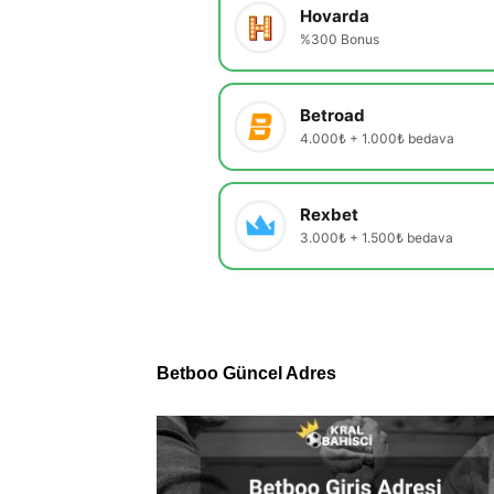
Hovarda
%300 Bonus
Betroad
4.000₺ + 1.000₺ bedava
Rexbet
3.000₺ + 1.500₺ bedava
Betboo Güncel Adres