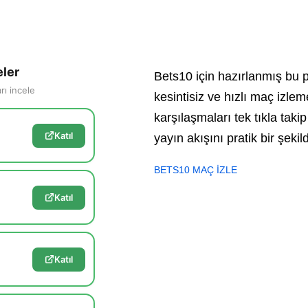
eler
Bets10 için hazırlanmış bu p
ı incele
kesintisiz ve hızlı maç izle
karşılaşmaları tek tıkla taki
Katıl
yayın akışını pratik bir şekild
BETS10 MAÇ İZLE
Katıl
Katıl