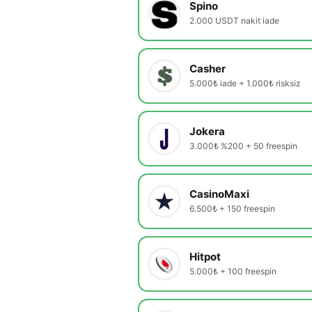
Spino
2.000 USDT nakit iade
Casher
5.000₺ iade + 1.000₺ risksiz
Jokera
3.000₺ %200 + 50 freespin
CasinoMaxi
6.500₺ + 150 freespin
Hitpot
5.000₺ + 100 freespin