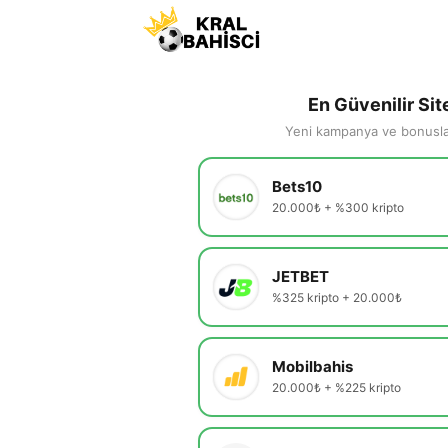
En Güvenilir Sit
Yeni kampanya ve bonuslar
Bets10
20.000₺ + %300 kripto
JETBET
%325 kripto + 20.000₺
Mobilbahis
20.000₺ + %225 kripto