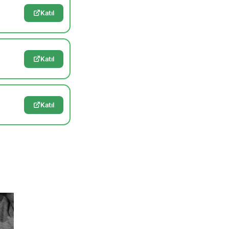
Katıl
Katıl
Katıl