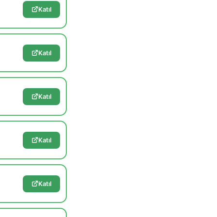
Katıl
Katıl
Katıl
Katıl
Katıl