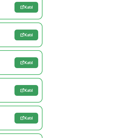
Katıl
Katıl
Katıl
Katıl
Katıl