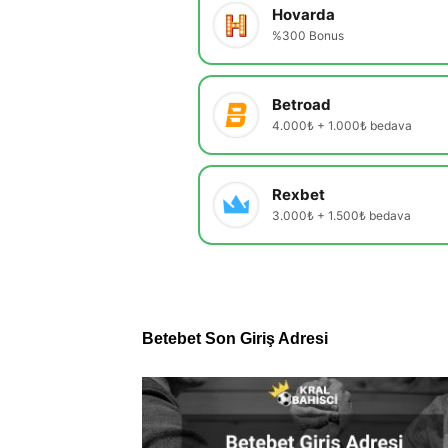
Hovarda
%300 Bonus
Betroad
4.000₺ + 1.000₺ bedava
Rexbet
3.000₺ + 1.500₺ bedava
Betebet Son Giriş Adresi