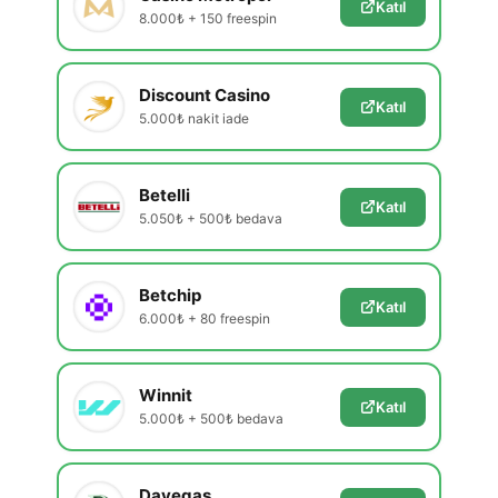
Katıl
8.000₺ + 150 freespin
Discount Casino
Katıl
5.000₺ nakit iade
Betelli
Katıl
5.050₺ + 500₺ bedava
Betchip
Katıl
6.000₺ + 80 freespin
Winnit
Katıl
5.000₺ + 500₺ bedava
Davegas