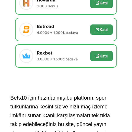
Katıl
%300 Bonus
Betroad
Katıl
4.000₺ + 1.000₺ bedava
Rexbet
Katıl
3.000₺ + 1.500₺ bedava
Bets10 için hazırlanmış bu platform, spor
tutkunlarına kesintisiz ve hızlı maç izleme
imkânı sunar. Canlı karşılaşmaları tek tıkla
takip edebileceğiniz bu site, güncel yayın