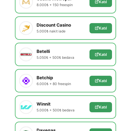
Katıl
8.000₺ + 150 freespin
Discount Casino
Katıl
5.000₺ nakit iade
Betelli
Katıl
5.050₺ + 500₺ bedava
Betchip
Katıl
6.000₺ + 80 freespin
Winnit
Katıl
5.000₺ + 500₺ bedava
Davegas