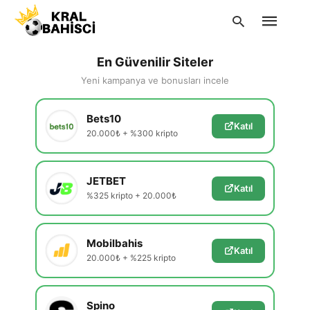
En Güvenilir Siteler
Yeni kampanya ve bonusları incele
Type
Bets10
your
Katıl
search
20.000₺ + %300 kripto
query
and
hit
enter:
JETBET
Katıl
%325 kripto + 20.000₺
Mobilbahis
Katıl
20.000₺ + %225 kripto
Spino