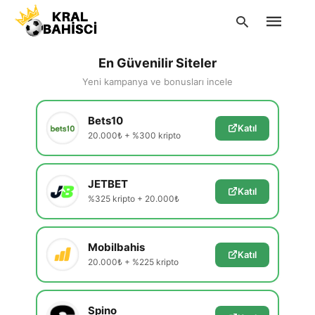
En Güvenilir Siteler
Yeni kampanya ve bonusları incele
Type
Bets10
your
Katıl
search
20.000₺ + %300 kripto
query
and
hit
enter:
JETBET
Katıl
%325 kripto + 20.000₺
Mobilbahis
Katıl
20.000₺ + %225 kripto
Spino