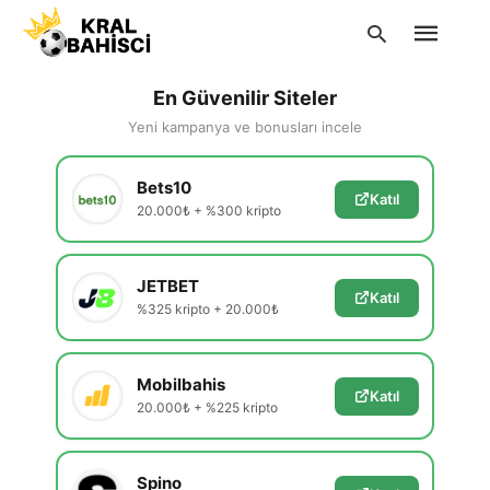
En Güvenilir Siteler
Yeni kampanya ve bonusları incele
Type
Bets10
your
Katıl
search
20.000₺ + %300 kripto
query
and
hit
enter:
JETBET
Katıl
%325 kripto + 20.000₺
Mobilbahis
Katıl
20.000₺ + %225 kripto
Spino