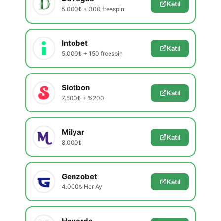
Katıl
5.000₺ + 300 freespin
Intobet
Katıl
5.000₺ + 150 freespin
Slotbon
Katıl
7.500₺ + %200
Milyar
Katıl
8.000₺
Genzobet
Katıl
4.000₺ Her Ay
Hovarda