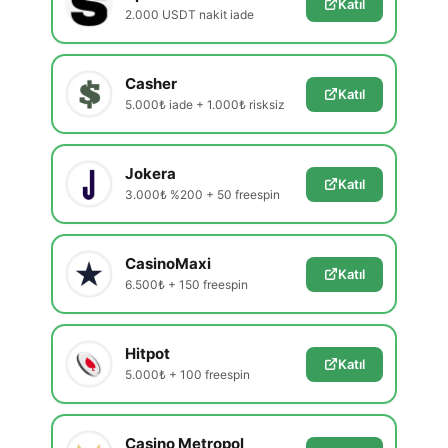
Katıl
2.000 USDT nakit iade
Casher
Katıl
5.000₺ iade + 1.000₺ risksiz
Jokera
Katıl
3.000₺ %200 + 50 freespin
CasinoMaxi
Katıl
6.500₺ + 150 freespin
Hitpot
Katıl
5.000₺ + 100 freespin
Casino Metropol