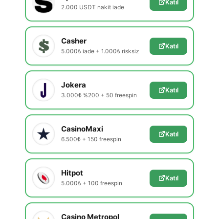
Katıl
2.000 USDT nakit iade
Casher
Katıl
5.000₺ iade + 1.000₺ risksiz
Jokera
Katıl
3.000₺ %200 + 50 freespin
CasinoMaxi
Katıl
6.500₺ + 150 freespin
Hitpot
Katıl
5.000₺ + 100 freespin
Casino Metropol