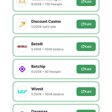
Katıl
8.000₺ + 150 freespin
Discount Casino
Katıl
5.000₺ nakit iade
Betelli
Katıl
5.050₺ + 500₺ bedava
Betchip
Katıl
6.000₺ + 80 freespin
Winnit
Katıl
5.000₺ + 500₺ bedava
Davegas