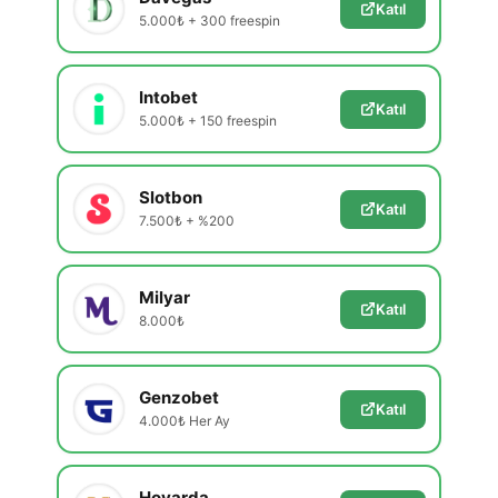
Katıl
5.000₺ + 300 freespin
Intobet
Katıl
5.000₺ + 150 freespin
Slotbon
Katıl
7.500₺ + %200
Milyar
Katıl
8.000₺
Genzobet
Katıl
4.000₺ Her Ay
Hovarda