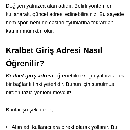
Değişen yalnızca alan adıdır. Belirli yöntemleri
kullanarak, güncel adresi edinebilirsiniz. Bu sayede
hem spor, hem de casino oyunlarına tekrardan
katılım mümkün olur.
Kralbet Giriş Adresi Nasıl
Öğrenilir?
Kralbet giriş adresi
öğrenebilmek için yalnızca tek
bir bağlantı linki yeterlidir. Bunun için sunulmuş
birden fazla yöntem mevcut!
Bunlar şu şekildedir;
Alan adı kullanıcılara direkt olarak yollanır. Bu