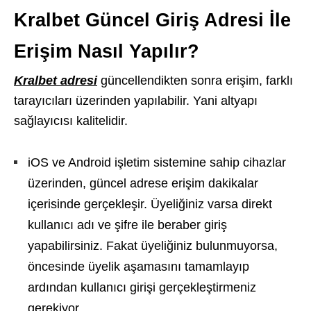
Kralbet Güncel Giriş Adresi İle
Erişim Nasıl Yapılır?
Kralbet adresi
güncellendikten sonra erişim, farklı
tarayıcıları üzerinden yapılabilir. Yani altyapı
sağlayıcısı kalitelidir.
iOS ve Android işletim sistemine sahip cihazlar
üzerinden, güncel adrese erişim dakikalar
içerisinde gerçekleşir. Üyeliğiniz varsa direkt
kullanıcı adı ve şifre ile beraber giriş
yapabilirsiniz. Fakat üyeliğiniz bulunmuyorsa,
öncesinde üyelik aşamasını tamamlayıp
ardından kullanıcı girişi gerçekleştirmeniz
gerekiyor.