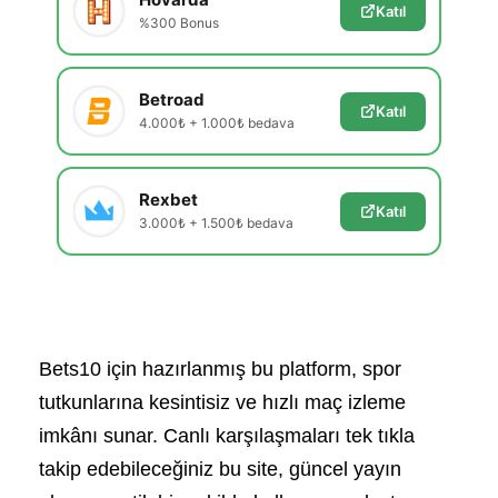
Katıl
%300 Bonus
Betroad
Katıl
4.000₺ + 1.000₺ bedava
Rexbet
Katıl
3.000₺ + 1.500₺ bedava
Bets10 için hazırlanmış bu platform, spor
tutkunlarına kesintisiz ve hızlı maç izleme
imkânı sunar. Canlı karşılaşmaları tek tıkla
takip edebileceğiniz bu site, güncel yayın