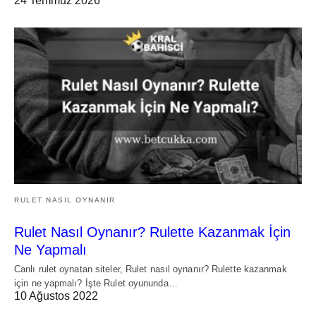
24 Temmuz 2026
RULET NASIL OYNANIR
Rulet Nasıl Oynanır? Rulette Kazanmak İçin
Ne Yapmalı
Canlı rulet oynatan siteler, Rulet nasıl oynanır? Rulette kazanmak
için ne yapmalı? İşte Rulet oyununda…
10 Ağustos 2022