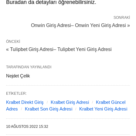
Buradan da detayları öğrenebilirsiniz.
SONRAKI
Onwin Giriş Adresi– Onwin Yeni Giriş Adresi »
ÖNCEKI
« Tulipbet Giriş Adresi– Tulipbet Yeni Giriş Adresi
TARAFINDAN YAYINLANDI
Nejdet Çelik
ETIKETLER:
Kralbet Direkt Giriş
Kralbet Giriş Adresi
Kralbet Güncel
Adres
Kralbet Son Giriş Adresi
Kralbet Yeni Giriş Adresi
10 AĞUSTOS 2022 15:32