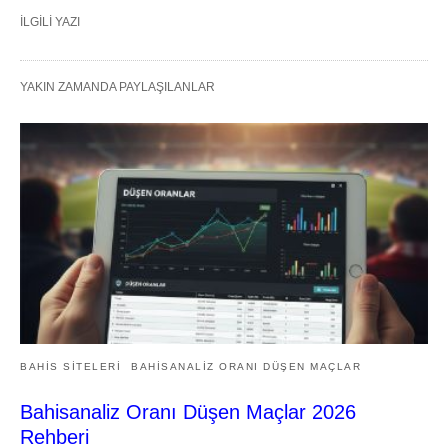
İLGILI YAZI
YAKIN ZAMANDA PAYLAŞILANLAR
BAHIS SITELERI
BAHISANALIZ ORANI DÜŞEN MAÇLAR
Bahisanaliz Oranı Düşen Maçlar 2026
Rehberi