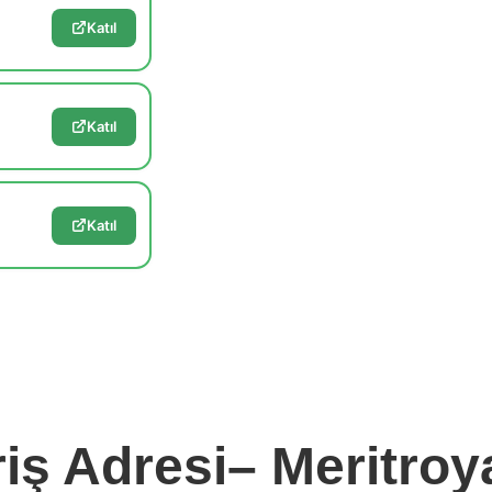
Katıl
Katıl
Katıl
riş Adresi– Meritroya