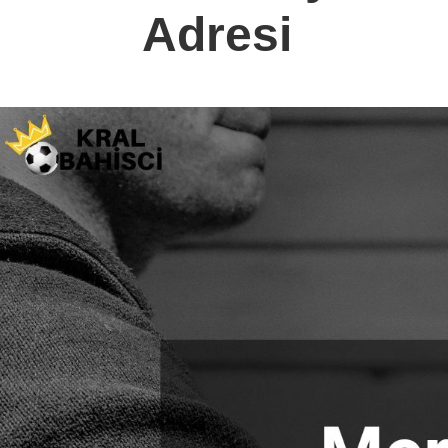
Adresi