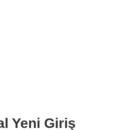
l Yeni Giriş