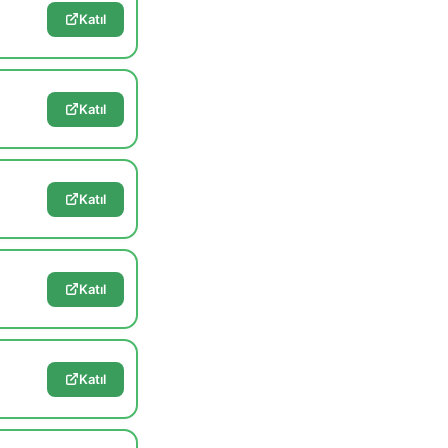
Katıl
Katıl
Katıl
Katıl
Katıl