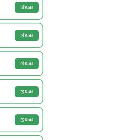
Katıl
Katıl
Katıl
Katıl
Katıl