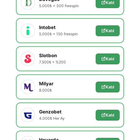
Katıl
5.000₺ + 300 freespin
Intobet
Katıl
5.000₺ + 150 freespin
Slotbon
Katıl
7.500₺ + %200
Milyar
Katıl
8.000₺
Genzobet
Katıl
4.000₺ Her Ay
Hovarda