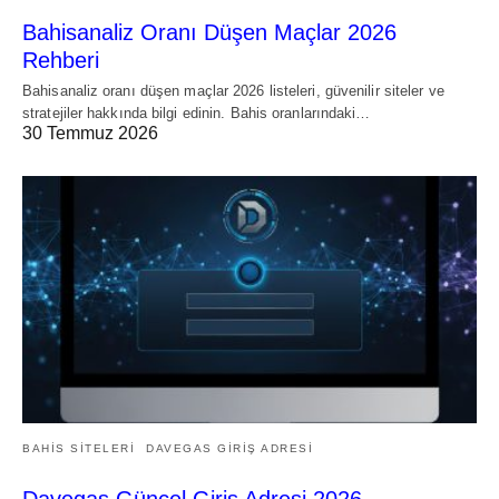
Bahisanaliz Oranı Düşen Maçlar 2026
Rehberi
Bahisanaliz oranı düşen maçlar 2026 listeleri, güvenilir siteler ve
stratejiler hakkında bilgi edinin. Bahis oranlarındaki…
30 Temmuz 2026
BAHIS SITELERI
DAVEGAS GIRIŞ ADRESI
Davegas Güncel Giriş Adresi 2026