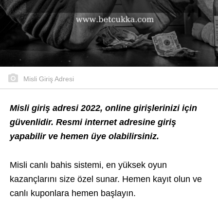
Misli Giriş Adresi
Misli giriş adresi 2022, online girişlerinizi için
güvenlidir. Resmi internet adresine giriş
yapabilir ve hemen üye olabilirsiniz.
Misli canlı bahis sistemi, en yüksek oyun
kazançlarını size özel sunar. Hemen kayıt olun ve
canlı kuponlara hemen başlayın.