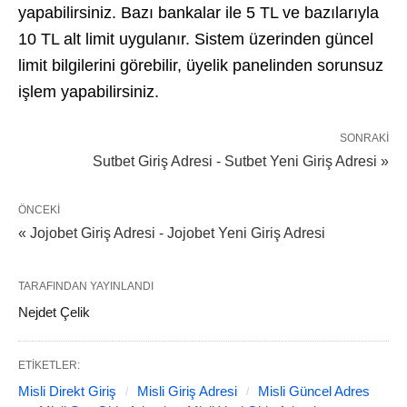
yapabilirsiniz. Bazı bankalar ile 5 TL ve bazılarıyla
10 TL alt limit uygulanır. Sistem üzerinden güncel
limit bilgilerini görebilir, üyelik panelinden sorunsuz
işlem yapabilirsiniz.
SONRAKI
Sutbet Giriş Adresi - Sutbet Yeni Giriş Adresi »
ÖNCEKI
« Jojobet Giriş Adresi - Jojobet Yeni Giriş Adresi
TARAFINDAN YAYINLANDI
Nejdet Çelik
ETIKETLER:
Misli Direkt Giriş
Misli Giriş Adresi
Misli Güncel Adres