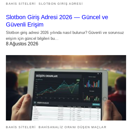
BAHIS SITELERI
SLOTBON GIRIŞ ADRESI
Slotbon Giriş Adresi 2026 — Güncel ve
Güvenli Erişim
Slotbon giriş adresi 2026 yılında nasıl bulunur? Güvenli ve sorunsuz
erişim için güncel bilgileri bu…
8 Ağustos 2026
BAHIS SITELERI
BAHISANALIZ ORANI DÜŞEN MAÇLAR