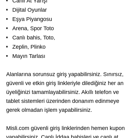
Canlı At Yarışı
Dijital Oyunlar
Eşya Piyangosu
Arena, Spor Toto
Canlı bahis, Toto,
Zeplin, Plinko
Mayın Tarlası
Alanlarına sorunsuz giriş yapabilirsiniz. Sınırsız,
güvenli ve etkin giriş linkleriyle dilediğiniz her an
üyeliğinizi tamamlayabilirsiniz. Akıllı telefon ve
tablet sistemleri üzerinden donanım edinmeye
gerek olmadan işlem yapabilirsiniz.
Misli.com güvenli giriş linklerinden hemen kupon
yapabilirsiniz. Canlı İddaa bahisleri ve canlı at