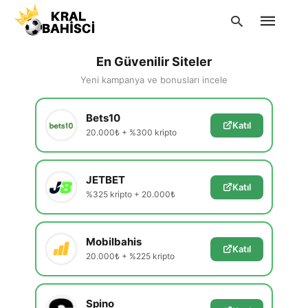
En Güvenilir Siteler
Yeni kampanya ve bonusları incele
Type
Bets10
your
Katıl
search
20.000₺ + %300 kripto
query
and
hit
enter:
JETBET
Katıl
%325 kripto + 20.000₺
Mobilbahis
Katıl
20.000₺ + %225 kripto
Spino