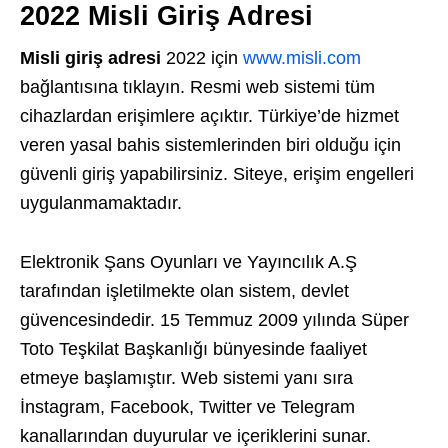
2022 Misli Giriş Adresi
Misli giriş adresi
2022 için
www.misli.com
bağlantısına tıklayın. Resmi web sistemi tüm
cihazlardan erişimlere açıktır. Türkiye’de hizmet
veren yasal bahis sistemlerinden biri olduğu için
güvenli giriş yapabilirsiniz. Siteye, erişim engelleri
uygulanmamaktadır.
Elektronik Şans Oyunları ve Yayıncılık A.Ş
tarafından işletilmekte olan sistem, devlet
güvencesindedir. 15 Temmuz 2009 yılında Süper
Toto Teşkilat Başkanlığı bünyesinde faaliyet
etmeye başlamıştır. Web sistemi yanı sıra
İnstagram, Facebook, Twitter ve Telegram
kanallarından duyurular ve içeriklerini sunar.