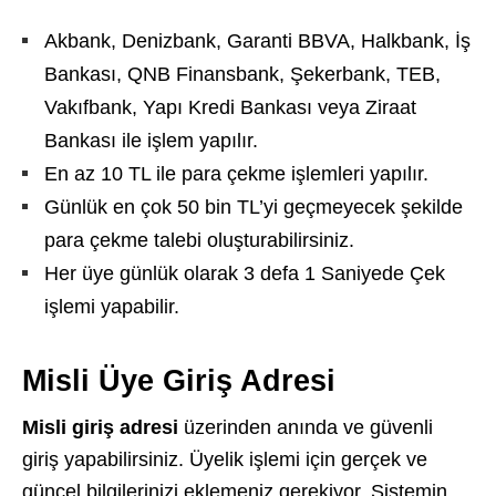
Akbank, Denizbank, Garanti BBVA, Halkbank, İş
Bankası, QNB Finansbank, Şekerbank, TEB,
Vakıfbank, Yapı Kredi Bankası veya Ziraat
Bankası ile işlem yapılır.
En az 10 TL ile para çekme işlemleri yapılır.
Günlük en çok 50 bin TL’yi geçmeyecek şekilde
para çekme talebi oluşturabilirsiniz.
Her üye günlük olarak 3 defa 1 Saniyede Çek
işlemi yapabilir.
Misli Üye Giriş Adresi
Misli giriş adresi
üzerinden anında ve güvenli
giriş yapabilirsiniz. Üyelik işlemi için gerçek ve
güncel bilgilerinizi eklemeniz gerekiyor. Sistemin