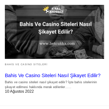
BAHIS VE CASINO SITELERI
Bahis Ve Casino Siteleri Nasıl Şikayet Edilir?
Bahis ve casino siteleri nasıl şikayet edilir? İşte bahis sitelerinin
şikayet edilmesi hakkında merak edilenler……
10 Ağustos 2022