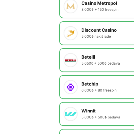
Casino Metropol
8.000₺ + 150 freespin
Discount Casino
5.000₺ nakit iade
Betelli
5.050₺ + 500₺ bedava
Betchip
6.000₺ + 80 freespin
Winnit
5.000₺ + 500₺ bedava