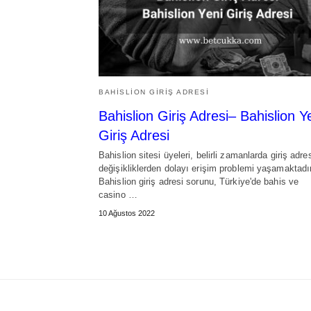
BAHISLION GIRIŞ ADRESI
Bahislion Giriş Adresi– Bahislion Y
Giriş Adresi
Bahislion sitesi üyeleri, belirli zamanlarda giriş adre
değişikliklerden dolayı erişim problemi yaşamaktadır
Bahislion giriş adresi sorunu, Türkiye'de bahis ve
casino …
10 Ağustos 2022