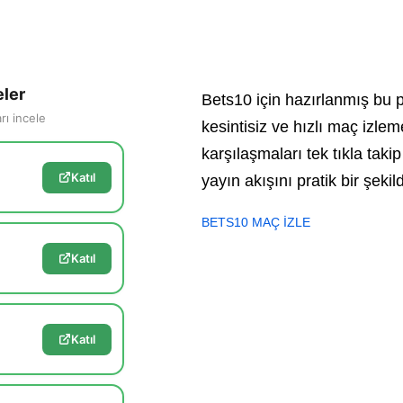
eler
Bets10 için hazırlanmış bu p
ı incele
kesintisiz ve hızlı maç izle
karşılaşmaları tek tıkla taki
Katıl
yayın akışını pratik bir şekild
BETS10 MAÇ İZLE
Katıl
Katıl