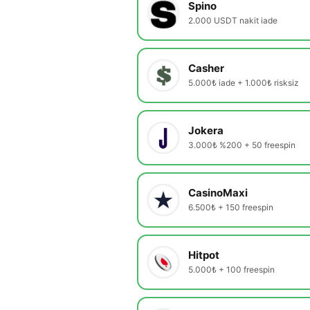
Spino
2.000 USDT nakit iade
Casher
5.000₺ iade + 1.000₺ risksiz
Jokera
3.000₺ %200 + 50 freespin
CasinoMaxi
6.500₺ + 150 freespin
Hitpot
5.000₺ + 100 freespin