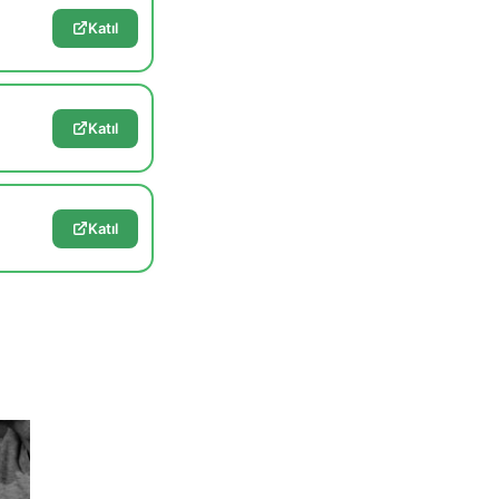
Katıl
Katıl
Katıl