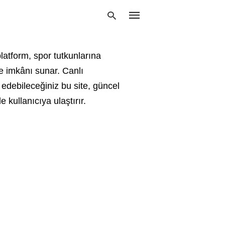
latform, spor tutkunlarına
me imkânı sunar. Canlı
Type
p edebileceğiniz bu site, güncel
your
search
e kullanıcıya ulaştırır.
query
and
hit
enter: