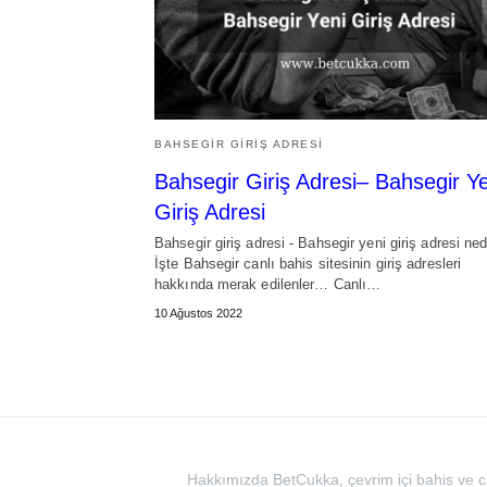
BAHSEGIR GIRIŞ ADRESI
Bahsegir Giriş Adresi– Bahsegir Ye
Giriş Adresi
Bahsegir giriş adresi - Bahsegir yeni giriş adresi ned
İşte Bahsegir canlı bahis sitesinin giriş adresleri
hakkında merak edilenler… Canlı…
10 Ağustos 2022
Hakkımızda BetCukka, çevrim içi bahis ve cas