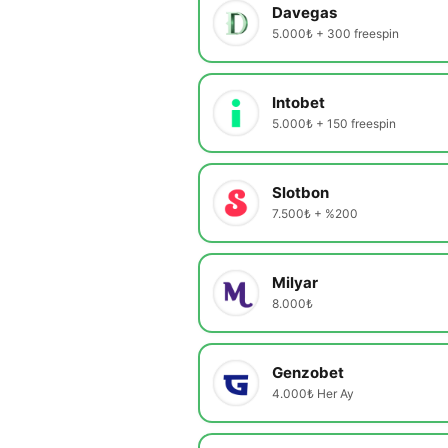
Davegas
5.000₺ + 300 freespin
Intobet
5.000₺ + 150 freespin
Slotbon
7.500₺ + %200
Milyar
8.000₺
Genzobet
4.000₺ Her Ay