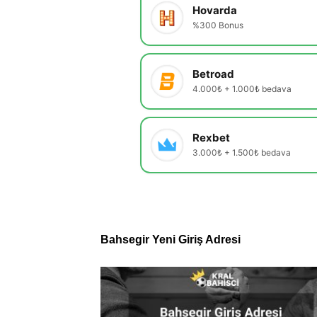
Hovarda
%300 Bonus
Betroad
4.000₺ + 1.000₺ bedava
Rexbet
3.000₺ + 1.500₺ bedava
Bahsegir Yeni Giriş Adresi