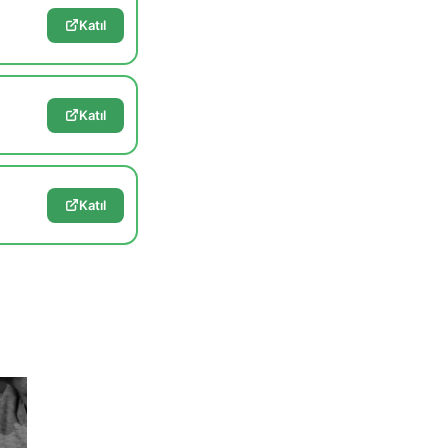
Katıl
Katıl
Katıl