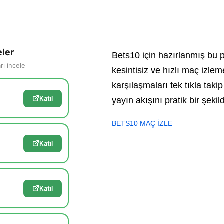
eler
Bets10 için hazırlanmış bu p
ı incele
kesintisiz ve hızlı maç izle
karşılaşmaları tek tıkla taki
Katıl
yayın akışını pratik bir şekild
BETS10 MAÇ İZLE
Katıl
Katıl