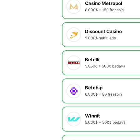
Casino Metropol
8.000₺ + 150 freespin
Discount Casino
5.000₺ nakit iade
Betelli
5.050₺ + 500₺ bedava
Betchip
6.000₺ + 80 freespin
Winnit
5.000₺ + 500₺ bedava