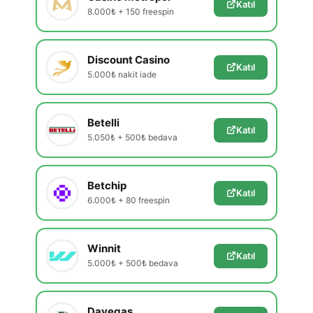
Katıl
8.000₺ + 150 freespin
Discount Casino
Katıl
5.000₺ nakit iade
Betelli
Katıl
5.050₺ + 500₺ bedava
Betchip
Katıl
6.000₺ + 80 freespin
Winnit
Katıl
5.000₺ + 500₺ bedava
Davegas