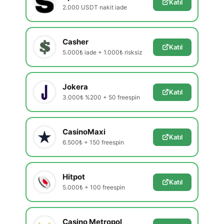
Katıl
2.000 USDT nakit iade
Casher
Katıl
5.000₺ iade + 1.000₺ risksiz
Jokera
Katıl
3.000₺ %200 + 50 freespin
CasinoMaxi
Katıl
6.500₺ + 150 freespin
Hitpot
Katıl
5.000₺ + 100 freespin
Casino Metropol