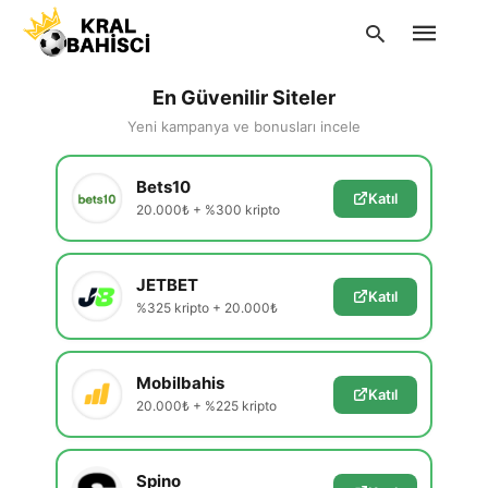
En Güvenilir Siteler
Yeni kampanya ve bonusları incele
Type
Bets10
your
Katıl
search
20.000₺ + %300 kripto
query
and
hit
enter:
JETBET
Katıl
%325 kripto + 20.000₺
Mobilbahis
Katıl
20.000₺ + %225 kripto
Spino