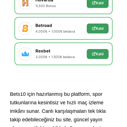
Katıl
%300 Bonus
Betroad
Katıl
4.000₺ + 1.000₺ bedava
Rexbet
Katıl
3.000₺ + 1.500₺ bedava
Bets10 için hazırlanmış bu platform, spor
tutkunlarına kesintisiz ve hızlı maç izleme
imkânı sunar. Canlı karşılaşmaları tek tıkla
takip edebileceğiniz bu site, güncel yayın