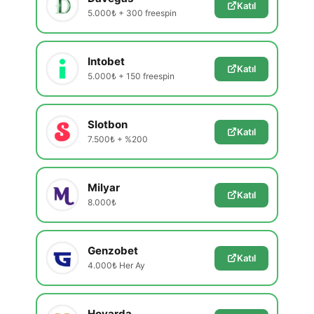
Katıl
5.000₺ + 300 freespin
Intobet
Katıl
5.000₺ + 150 freespin
Slotbon
Katıl
7.500₺ + %200
Milyar
Katıl
8.000₺
Genzobet
Katıl
4.000₺ Her Ay
Hovarda