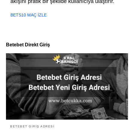
akışını pratik bir şekilde kullanıcıya ulaştırır.
BETS10 MAÇ İZLE
Betebet Direkt Giriş
BETEBET GIRIŞ ADRESI