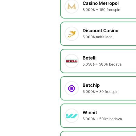
Casino Metropol
8.000₺ + 150 freespin
Discount Casino
5.000₺ nakit iade
Betelli
5.050₺ + 500₺ bedava
Betchip
6.000₺ + 80 freespin
Winnit
5.000₺ + 500₺ bedava