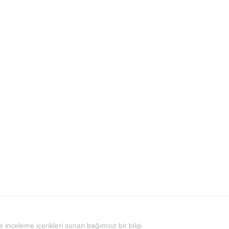
 inceleme içerikleri sunan bağımsız bir bilgi