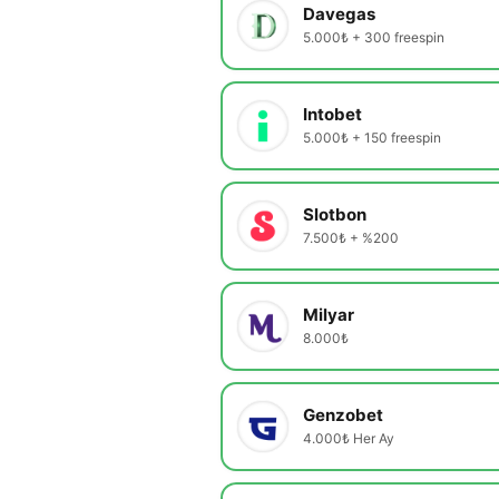
Davegas
5.000₺ + 300 freespin
Intobet
5.000₺ + 150 freespin
Slotbon
7.500₺ + %200
Milyar
8.000₺
Genzobet
4.000₺ Her Ay