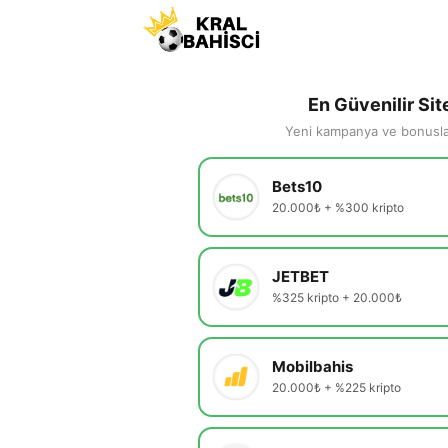
En Güvenilir Sit
Yeni kampanya ve bonuslar
Bets10
20.000₺ + %300 kripto
JETBET
%325 kripto + 20.000₺
Mobilbahis
20.000₺ + %225 kripto