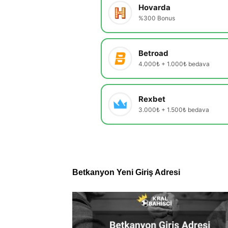
Hovarda
%300 Bonus
Betroad
4.000₺ + 1.000₺ bedava
Rexbet
3.000₺ + 1.500₺ bedava
Betkanyon Yeni Giriş Adresi