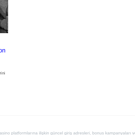
on
ini
ino platformlarına ilişkin güncel giriş adresleri, bonus kampanyaları ve