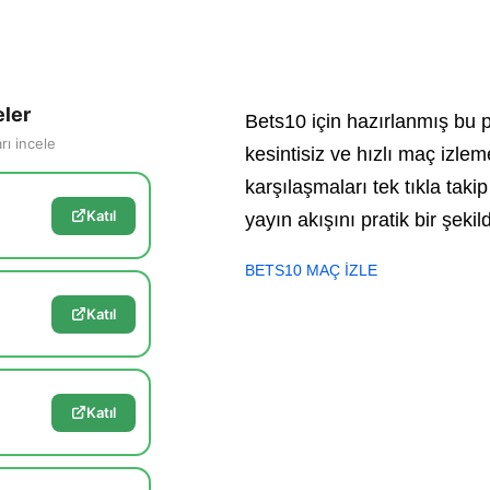
eler
Bets10 için hazırlanmış bu p
ı incele
kesintisiz ve hızlı maç izle
karşılaşmaları tek tıkla taki
Katıl
yayın akışını pratik bir şekild
BETS10 MAÇ İZLE
Katıl
Katıl