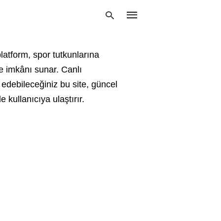
latform, spor tutkunlarına
me imkânı sunar. Canlı
Type
p edebileceğiniz bu site, güncel
your
search
e kullanıcıya ulaştırır.
query
and
hit
enter: