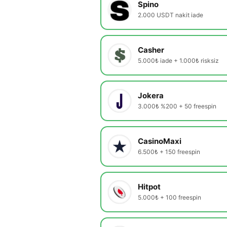
Spino
2.000 USDT nakit iade
Casher
5.000₺ iade + 1.000₺ risksiz
Jokera
3.000₺ %200 + 50 freespin
CasinoMaxi
6.500₺ + 150 freespin
Hitpot
5.000₺ + 100 freespin