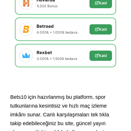
Katıl
%300 Bonus
Betroad
Katıl
4.000₺ + 1.000₺ bedava
Rexbet
Katıl
3.000₺ + 1.500₺ bedava
Bets10 için hazırlanmış bu platform, spor
tutkunlarına kesintisiz ve hızlı maç izleme
imkânı sunar. Canlı karşılaşmaları tek tıkla
takip edebileceğiniz bu site, güncel yayın