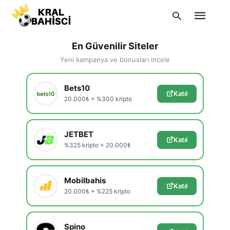
En Güvenilir Siteler
Yeni kampanya ve bonusları incele
Type
Bets10
your
Katıl
search
20.000₺ + %300 kripto
query
and
hit
enter:
JETBET
Katıl
%325 kripto + 20.000₺
Mobilbahis
Katıl
20.000₺ + %225 kripto
Spino