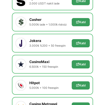
Katıl
2.000 USDT nakit iade
Casher
Katıl
5.000₺ iade + 1.000₺ risksiz
Jokera
Katıl
3.000₺ %200 + 50 freespin
CasinoMaxi
Katıl
6.500₺ + 150 freespin
Hitpot
Katıl
5.000₺ + 100 freespin
Casino Metropol