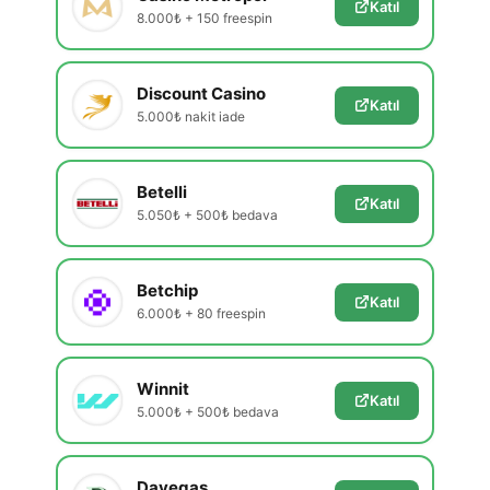
Katıl
8.000₺ + 150 freespin
Discount Casino
Katıl
5.000₺ nakit iade
Betelli
Katıl
5.050₺ + 500₺ bedava
Betchip
Katıl
6.000₺ + 80 freespin
Winnit
Katıl
5.000₺ + 500₺ bedava
Davegas