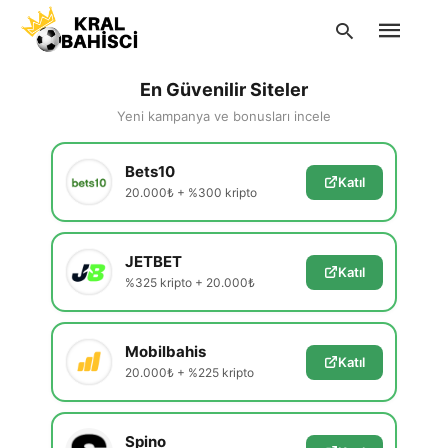
En Güvenilir Siteler
Yeni kampanya ve bonusları incele
Type
Bets10
your
Katıl
search
20.000₺ + %300 kripto
query
and
hit
enter:
JETBET
Katıl
%325 kripto + 20.000₺
Mobilbahis
Katıl
20.000₺ + %225 kripto
Spino