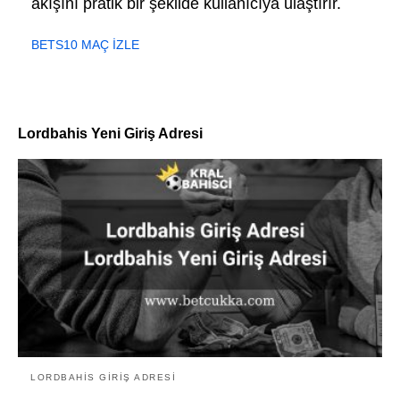
akışını pratik bir şekilde kullanıcıya ulaştırır.
BETS10 MAÇ İZLE
Lordbahis Yeni Giriş Adresi
LORDBAHIS GIRIŞ ADRESI