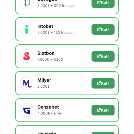
Katıl
5.000₺ + 300 freespin
Intobet
Katıl
5.000₺ + 150 freespin
Slotbon
Katıl
7.500₺ + %200
Milyar
Katıl
8.000₺
Genzobet
Katıl
4.000₺ Her Ay
Hovarda