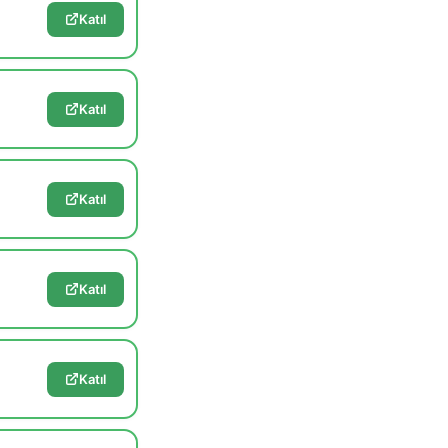
Katıl
Katıl
Katıl
Katıl
Katıl