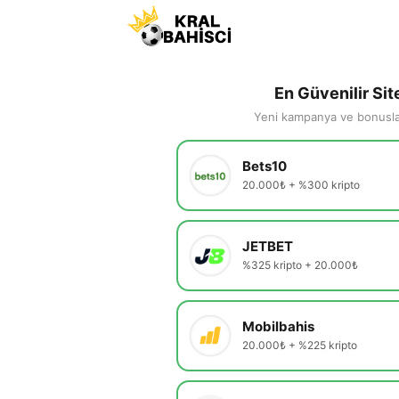
En Güvenilir Sit
Yeni kampanya ve bonuslar
Bets10
20.000₺ + %300 kripto
JETBET
%325 kripto + 20.000₺
Mobilbahis
20.000₺ + %225 kripto