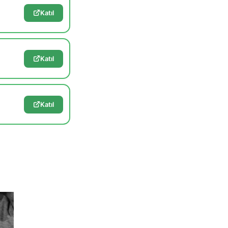
Katıl
Katıl
Katıl