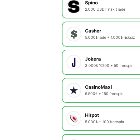
Spino
2.000 USDT nakit iade
Casher
5.000₺ iade + 1.000₺ risksiz
Jokera
3.000₺ %200 + 50 freespin
CasinoMaxi
6.500₺ + 150 freespin
Hitpot
5.000₺ + 100 freespin