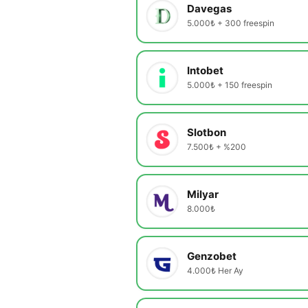
Davegas
5.000₺ + 300 freespin
Intobet
5.000₺ + 150 freespin
Slotbon
7.500₺ + %200
Milyar
8.000₺
Genzobet
4.000₺ Her Ay