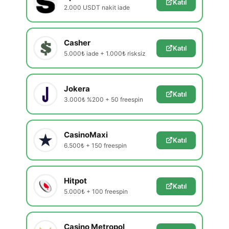
Katıl
2.000 USDT nakit iade
Casher
Katıl
5.000₺ iade + 1.000₺ risksiz
Jokera
Katıl
3.000₺ %200 + 50 freespin
CasinoMaxi
Katıl
6.500₺ + 150 freespin
Hitpot
Katıl
5.000₺ + 100 freespin
Casino Metropol