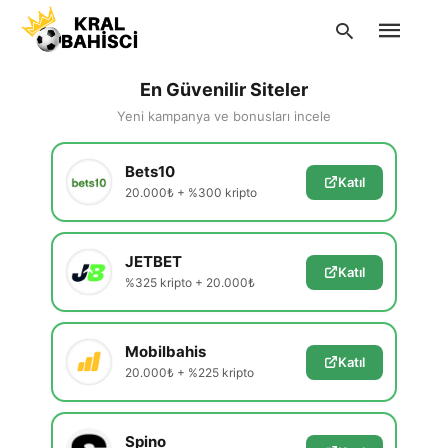
En Güvenilir Siteler
Yeni kampanya ve bonusları incele
Type
Bets10
your
Katıl
search
20.000₺ + %300 kripto
query
and
hit
enter:
JETBET
Katıl
%325 kripto + 20.000₺
Mobilbahis
Katıl
20.000₺ + %225 kripto
Spino