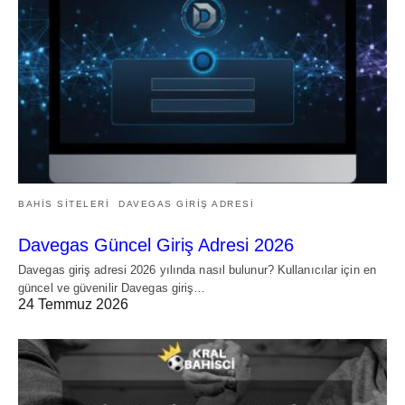
BAHIS SITELERI
DAVEGAS GIRIŞ ADRESI
Davegas Güncel Giriş Adresi 2026
Davegas giriş adresi 2026 yılında nasıl bulunur? Kullanıcılar için en
güncel ve güvenilir Davegas giriş…
24 Temmuz 2026