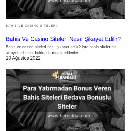
BAHIS VE CASINO SITELERI
Bahis Ve Casino Siteleri Nasıl Şikayet Edilir?
Bahis ve casino siteleri nasıl şikayet edilir? İşte bahis sitelerinin
şikayet edilmesi hakkında merak edilenler……
10 Ağustos 2022