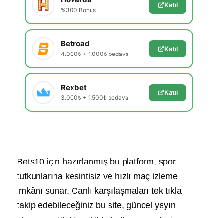
Katıl
%300 Bonus
Betroad
Katıl
4.000₺ + 1.000₺ bedava
Rexbet
Katıl
3.000₺ + 1.500₺ bedava
Bets10 için hazırlanmış bu platform, spor
tutkunlarına kesintisiz ve hızlı maç izleme
imkânı sunar. Canlı karşılaşmaları tek tıkla
takip edebileceğiniz bu site, güncel yayın