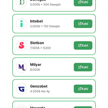
Katıl
5.000₺ + 300 freespin
Intobet
Katıl
5.000₺ + 150 freespin
Slotbon
Katıl
7.500₺ + %200
Milyar
Katıl
8.000₺
Genzobet
Katıl
4.000₺ Her Ay
Hovarda