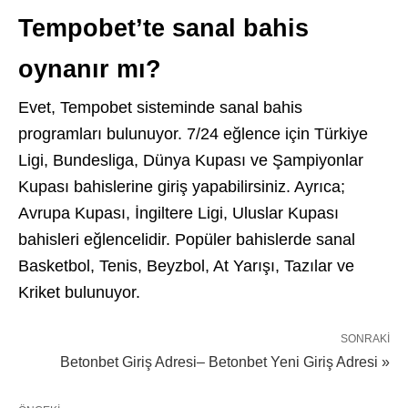
Tempobet’te sanal bahis
oynanır mı?
Evet, Tempobet sisteminde sanal bahis
programları bulunuyor. 7/24 eğlence için Türkiye
Ligi, Bundesliga, Dünya Kupası ve Şampiyonlar
Kupası bahislerine giriş yapabilirsiniz. Ayrıca;
Avrupa Kupası, İngiltere Ligi, Uluslar Kupası
bahisleri eğlencelidir. Popüler bahislerde sanal
Basketbol, Tenis, Beyzbol, At Yarışı, Tazılar ve
Kriket bulunuyor.
SONRAKI
Betonbet Giriş Adresi– Betonbet Yeni Giriş Adresi »