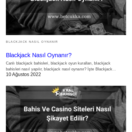
BLACKJACK NASIL OYNANIR
Blackjack Nasıl Oynanır?
Canlı blackjack bahisleri, blackjack oyun kuralları, blackjack
bahisleri nasıl yapılır, blackjack nasıl oynanır? İşte Blackjack…
10 Ağustos 2022