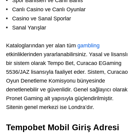
Spor Bahisleri ve Canlı Bahis
Canlı Casino ve Canlı Oyunlar
Casino ve Sanal Sporlar
Sanal Yarışlar
Kataloglarından yer alan tüm
gambling
etkinliklerinden yararlanabilirsiniz. Yasal ve lisanslı
bir sistem olarak Tempo Bet, Curacao EGaming
5536/JAZ lisansıyla faaliyet eder. Sistem, Curacao
Oyun Denetleme Komisyonu bünyesinde
denetlenebilir ve güvenlidir. Genel sağlayıcı olarak
Pronet Gaming alt yapısıyla güçlendirilmiştir.
Sitenin genel merkezi ise Londra’dır.
Tempobet Mobil Giriş Adresi