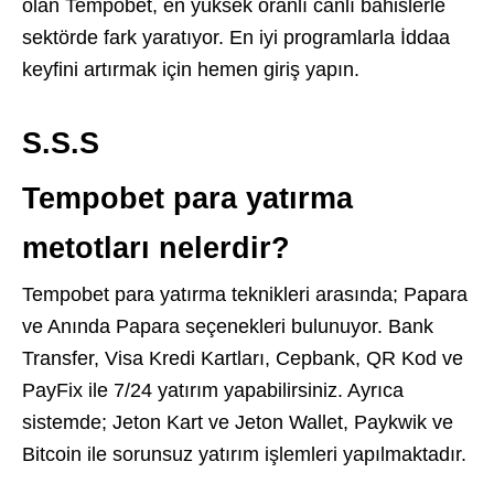
olan Tempobet, en yüksek oranlı canlı bahislerle
sektörde fark yaratıyor. En iyi programlarla İddaa
keyfini artırmak için hemen giriş yapın.
S.S.S
Tempobet para yatırma
metotları nelerdir?
Tempobet para yatırma teknikleri arasında; Papara
ve Anında Papara seçenekleri bulunuyor. Bank
Transfer, Visa Kredi Kartları, Cepbank, QR Kod ve
PayFix ile 7/24 yatırım yapabilirsiniz. Ayrıca
sistemde; Jeton Kart ve Jeton Wallet, Paykwik ve
Bitcoin ile sorunsuz yatırım işlemleri yapılmaktadır.