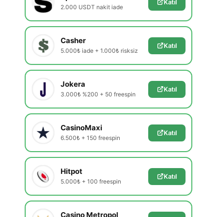
Katıl
2.000 USDT nakit iade
Casher
Katıl
5.000₺ iade + 1.000₺ risksiz
Jokera
Katıl
3.000₺ %200 + 50 freespin
CasinoMaxi
Katıl
6.500₺ + 150 freespin
Hitpot
Katıl
5.000₺ + 100 freespin
Casino Metropol