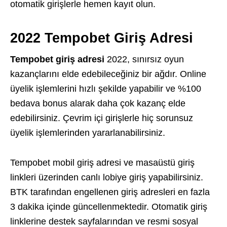
otomatik girişlerle hemen kayıt olun.
2022 Tempobet Giriş Adresi
Tempobet giriş adresi
2022, sınırsız oyun
kazançlarını elde edebileceğiniz bir ağdır. Online
üyelik işlemlerini hızlı şekilde yapabilir ve %100
bedava bonus alarak daha çok kazanç elde
edebilirsiniz. Çevrim içi girişlerle hiç sorunsuz
üyelik işlemlerinden yararlanabilirsiniz.
Tempobet mobil giriş adresi ve masaüstü giriş
linkleri üzerinden canlı lobiye giriş yapabilirsiniz.
BTK tarafından engellenen giriş adresleri en fazla
3 dakika içinde güncellenmektedir. Otomatik giriş
linklerine destek sayfalarından ve resmi sosyal