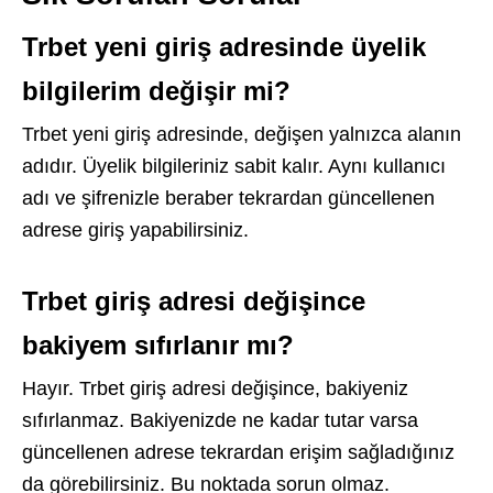
Trbet yeni giriş adresinde üyelik
bilgilerim değişir mi?
Trbet yeni giriş adresinde, değişen yalnızca alanın
adıdır. Üyelik bilgileriniz sabit kalır. Aynı kullanıcı
adı ve şifrenizle beraber tekrardan güncellenen
adrese giriş yapabilirsiniz.
Trbet giriş adresi değişince
bakiyem sıfırlanır mı?
Hayır. Trbet giriş adresi değişince, bakiyeniz
sıfırlanmaz. Bakiyenizde ne kadar tutar varsa
güncellenen adrese tekrardan erişim sağladığınız
da görebilirsiniz. Bu noktada sorun olmaz.