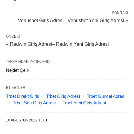
SONRAKI
Venusbet Giriş Adresi– Venusbet Yeni Giriş Adresi »
ÖNCEKI
« Redwin Giriş Adresi– Redwin Yeni Giriş Adresi
TARAFINDAN YAYINLANDI
Nejdet Çelik
ETIKETLER:
Trbet Direkt Giriş
Trbet Giriş Adresi
Trbet Güncel Adres
Trbet Son Giriş Adresi
Trbet Yeni Giriş Adresi
10 AĞUSTOS 2022 15:01