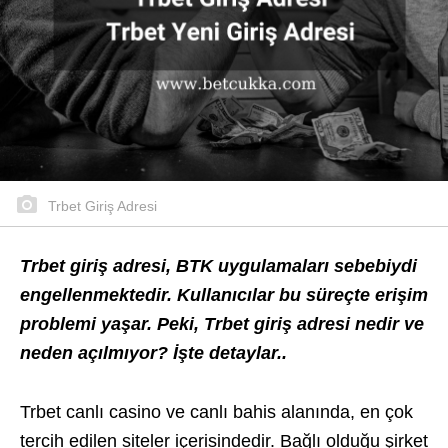
Trbet Giriş Adresi
Trbet giriş adresi, BTK uygulamaları sebebiydi
engellenmektedir. Kullanıcılar bu süreçte erişim
problemi yaşar. Peki, Trbet giriş adresi nedir ve
neden açılmıyor? İşte detaylar..
Trbet canlı casino ve canlı bahis alanında, en çok
tercih edilen siteler içerisindedir. Bağlı olduğu şirket