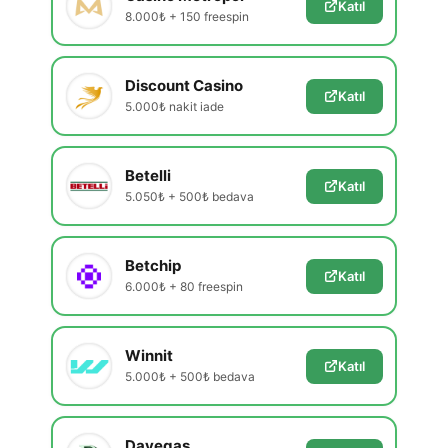
Katıl
8.000₺ + 150 freespin
Discount Casino
Katıl
5.000₺ nakit iade
Betelli
Katıl
5.050₺ + 500₺ bedava
Betchip
Katıl
6.000₺ + 80 freespin
Winnit
Katıl
5.000₺ + 500₺ bedava
Davegas