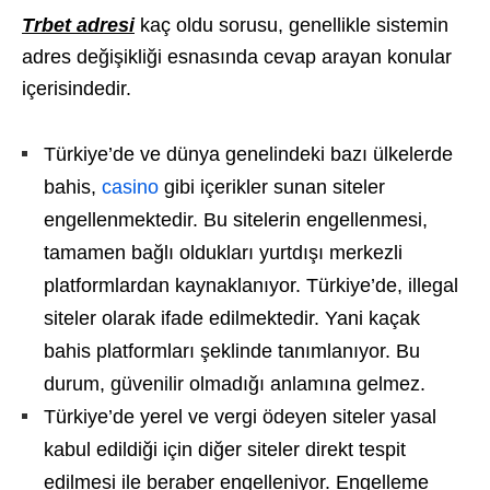
Trbet adresi
kaç oldu sorusu, genellikle sistemin
adres değişikliği esnasında cevap arayan konular
içerisindedir.
Türkiye’de ve dünya genelindeki bazı ülkelerde
bahis,
casino
gibi içerikler sunan siteler
engellenmektedir. Bu sitelerin engellenmesi,
tamamen bağlı oldukları yurtdışı merkezli
platformlardan kaynaklanıyor. Türkiye’de, illegal
siteler olarak ifade edilmektedir. Yani kaçak
bahis platformları şeklinde tanımlanıyor. Bu
durum, güvenilir olmadığı anlamına gelmez.
Türkiye’de yerel ve vergi ödeyen siteler yasal
kabul edildiği için diğer siteler direkt tespit
edilmesi ile beraber engelleniyor. Engelleme