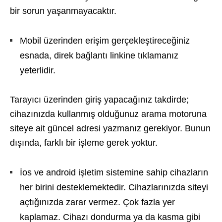
bir sorun yaşanmayacaktır.
Mobil üzerinden erişim gerçekleştireceğiniz
esnada, direk bağlantı linkine tıklamanız
yeterlidir.
Tarayıcı üzerinden giriş yapacağınız takdirde;
cihazınızda kullanmış olduğunuz arama motoruna
siteye ait güncel adresi yazmanız gerekiyor. Bunun
dışında, farklı bir işleme gerek yoktur.
İos ve android işletim sistemine sahip cihazların
her birini desteklemektedir. Cihazlarınızda siteyi
açtığınızda zarar vermez. Çok fazla yer
kaplamaz. Cihazı dondurma ya da kasma gibi