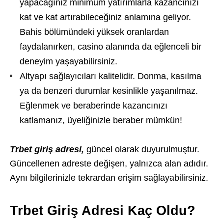
yapacağınız minimum yatırımlarla kazancınızı
kat ve kat artırabileceğiniz anlamına geliyor.
Bahis bölümündeki yüksek oranlardan
faydalanırken, casino alanında da eğlenceli bir
deneyim yaşayabilirsiniz.
Altyapı sağlayıcıları kalitelidir. Donma, kasılma
ya da benzeri durumlar kesinlikle yaşanılmaz.
Eğlenmek ve beraberinde kazancınızı
katlamanız, üyeliğinizle beraber mümkün!
Trbet giriş adresi,
güncel olarak duyurulmuştur.
Güncellenen adreste değişen, yalnızca alan adıdır.
Aynı bilgilerinizle tekrardan erişim sağlayabilirsiniz.
Trbet Giriş Adresi Kaç Oldu?