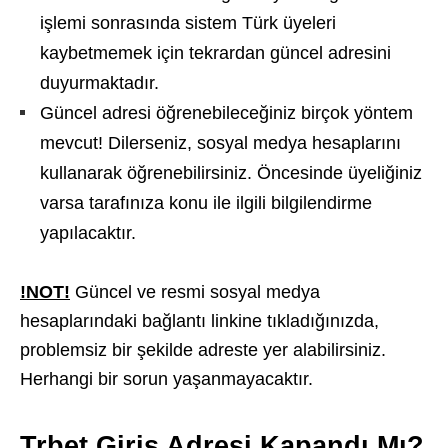
işlemi sonrasında sistem Türk üyeleri
kaybetmemek için tekrardan güncel adresini
duyurmaktadır.
Güncel adresi öğrenebileceğiniz birçok yöntem
mevcut! Dilerseniz, sosyal medya hesaplarını
kullanarak öğrenebilirsiniz. Öncesinde üyeliğiniz
varsa tarafınıza konu ile ilgili bilgilendirme
yapılacaktır.
!NOT!
Güncel ve resmi sosyal medya
hesaplarındaki bağlantı linkine tıkladığınızda,
problemsiz bir şekilde adreste yer alabilirsiniz.
Herhangi bir sorun yaşanmayacaktır.
Trbet Giriş Adresi Kapandı Mı?