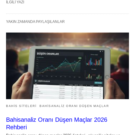
İLGILI YAZI
YAKIN ZAMANDA PAYLAŞILANLAR
BAHIS SITELERI
BAHISANALIZ ORANI DÜŞEN MAÇLAR
Bahisanaliz Oranı Düşen Maçlar 2026
Rehberi