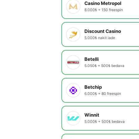
Casino Metropol
8.000₺ + 150 freespin
Discount Casino
5.000₺ nakit iade
Betelli
5.050₺ + 500₺ bedava
Betchip
6.000₺ + 80 freespin
Winnit
5.000₺ + 500₺ bedava