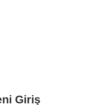
ni Giriş