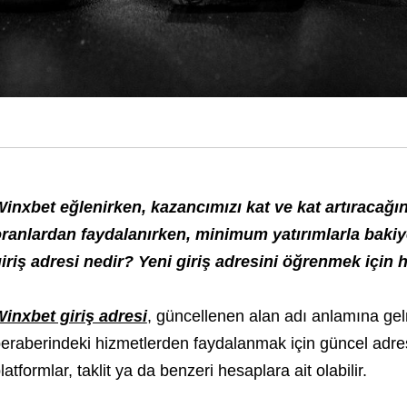
inxbet eğlenirken, kazancımızı kat ve kat artıracağı
ranlardan faydalanırken, minimum yatırımlarla bakiyen
iriş adresi nedir? Yeni giriş adresini öğrenmek içi
inxbet giriş adresi
, güncellenen alan adı anlamına gel
eraberindeki hizmetlerden faydalanmak için güncel adre
latformlar, taklit ya da benzeri hesaplara ait olabilir.