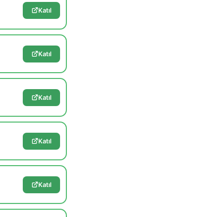
Katıl
Katıl
Katıl
Katıl
Katıl