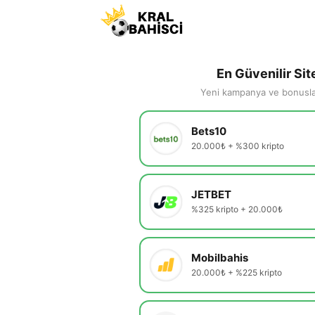
En Güvenilir Sit
Yeni kampanya ve bonuslar
Bets10
20.000₺ + %300 kripto
JETBET
%325 kripto + 20.000₺
Mobilbahis
20.000₺ + %225 kripto