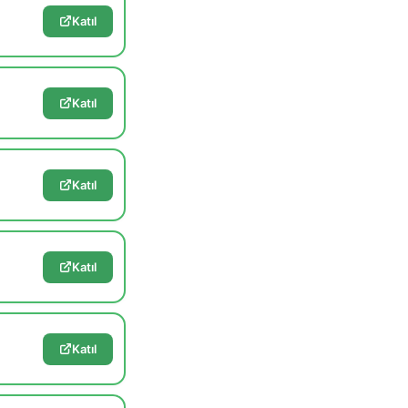
Katıl
Katıl
Katıl
Katıl
Katıl