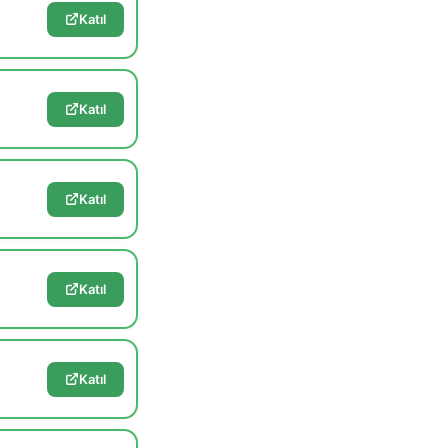
Katıl
Katıl
Katıl
Katıl
Katıl