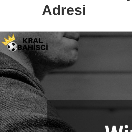
Adresi