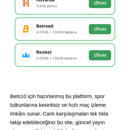
Katıl
%300 Bonus
Betroad
Katıl
4.000₺ + 1.000₺ bedava
Rexbet
Katıl
3.000₺ + 1.500₺ bedava
Bets10 için hazırlanmış bu platform, spor
tutkunlarına kesintisiz ve hızlı maç izleme
imkânı sunar. Canlı karşılaşmaları tek tıkla
takip edebileceğiniz bu site, güncel yayın