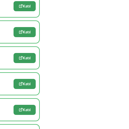
Katıl
Katıl
Katıl
Katıl
Katıl