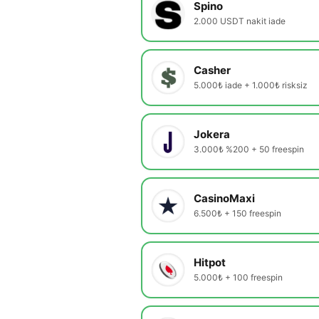
Spino
2.000 USDT nakit iade
Casher
5.000₺ iade + 1.000₺ risksiz
Jokera
3.000₺ %200 + 50 freespin
CasinoMaxi
6.500₺ + 150 freespin
Hitpot
5.000₺ + 100 freespin