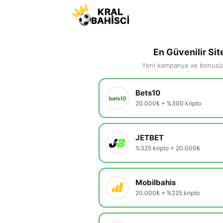
En Güvenilir Sit
Yeni kampanya ve bonuslar
Bets10
20.000₺ + %300 kripto
JETBET
%325 kripto + 20.000₺
Mobilbahis
20.000₺ + %225 kripto