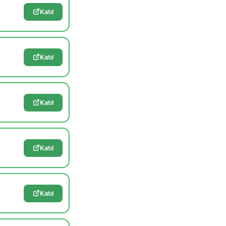
Katıl
Katıl
Katıl
Katıl
Katıl