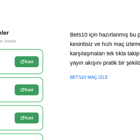
eler
Bets10 için hazırlanmış bu p
ı incele
kesintisiz ve hızlı maç izle
karşılaşmaları tek tıkla taki
Katıl
yayın akışını pratik bir şekild
BETS10 MAÇ İZLE
Katıl
Katıl