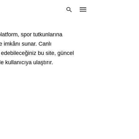
latform, spor tutkunlarına
me imkânı sunar. Canlı
Type
p edebileceğiniz bu site, güncel
your
search
e kullanıcıya ulaştırır.
query
and
hit
enter: