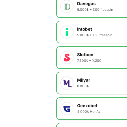
Davegas
5.000₺ + 300 freespin
Intobet
5.000₺ + 150 freespin
Slotbon
7.500₺ + %200
Milyar
8.000₺
Genzobet
4.000₺ Her Ay