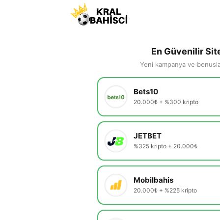
En Güvenilir Sit
Yeni kampanya ve bonuslar
Bets10
20.000₺ + %300 kripto
JETBET
%325 kripto + 20.000₺
Mobilbahis
20.000₺ + %225 kripto