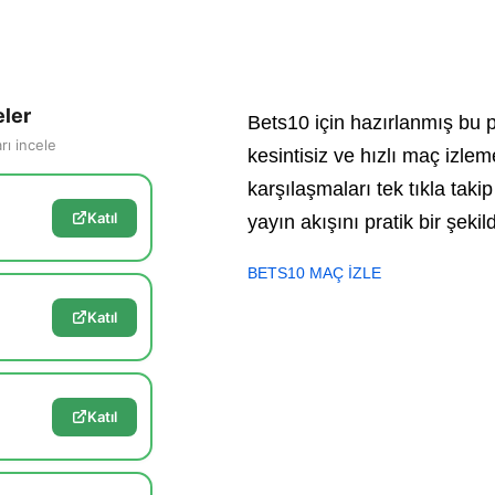
eler
Bets10 için hazırlanmış bu p
ı incele
kesintisiz ve hızlı maç izle
karşılaşmaları tek tıkla taki
Katıl
yayın akışını pratik bir şekild
BETS10 MAÇ İZLE
Katıl
Katıl