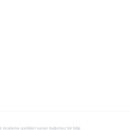
 inceleme içerikleri sunan bağımsız bir bilgi