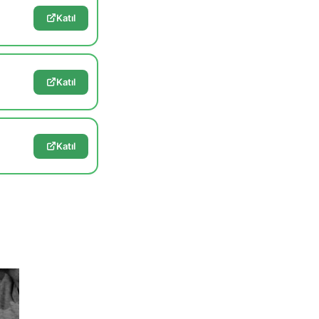
Katıl
Katıl
Katıl