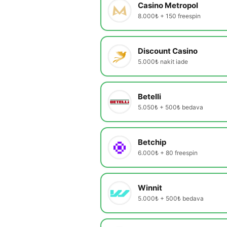
Casino Metropol
8.000₺ + 150 freespin
Discount Casino
5.000₺ nakit iade
Betelli
5.050₺ + 500₺ bedava
Betchip
6.000₺ + 80 freespin
Winnit
5.000₺ + 500₺ bedava