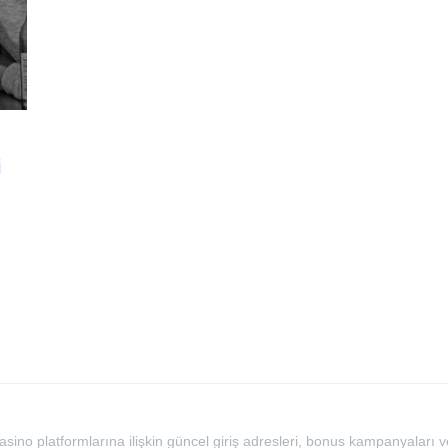
i
ino platformlarına ilişkin güncel giriş adresleri, bonus kampanyaları ve