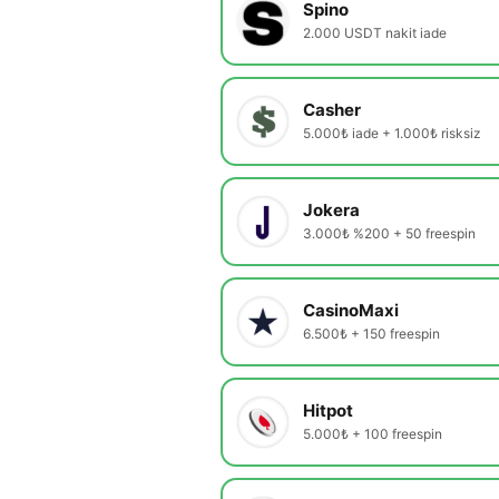
Spino
2.000 USDT nakit iade
Casher
5.000₺ iade + 1.000₺ risksiz
Jokera
3.000₺ %200 + 50 freespin
CasinoMaxi
6.500₺ + 150 freespin
Hitpot
5.000₺ + 100 freespin