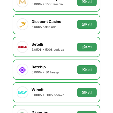
Katıl
8.000₺ + 150 freespin
Discount Casino
Katıl
5.000₺ nakit iade
Betelli
Katıl
5.050₺ + 500₺ bedava
Betchip
Katıl
6.000₺ + 80 freespin
Winnit
Katıl
5.000₺ + 500₺ bedava
Davegas