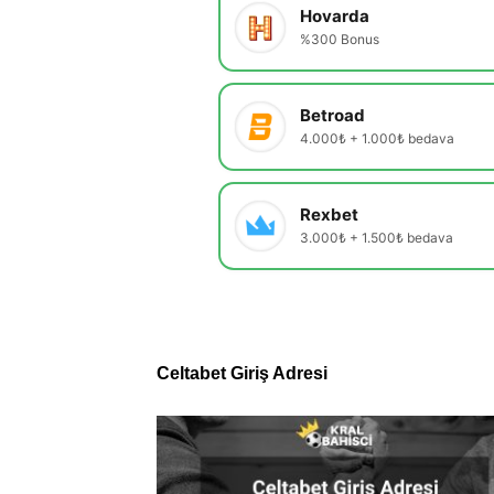
Hovarda
%300 Bonus
Betroad
4.000₺ + 1.000₺ bedava
Rexbet
3.000₺ + 1.500₺ bedava
Celtabet Giriş Adresi