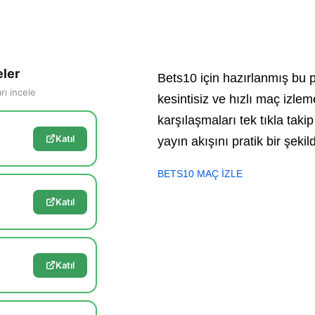
eler
Bets10 için hazırlanmış bu p
ı incele
kesintisiz ve hızlı maç izle
karşılaşmaları tek tıkla taki
Katıl
yayın akışını pratik bir şekild
BETS10 MAÇ İZLE
Katıl
Katıl