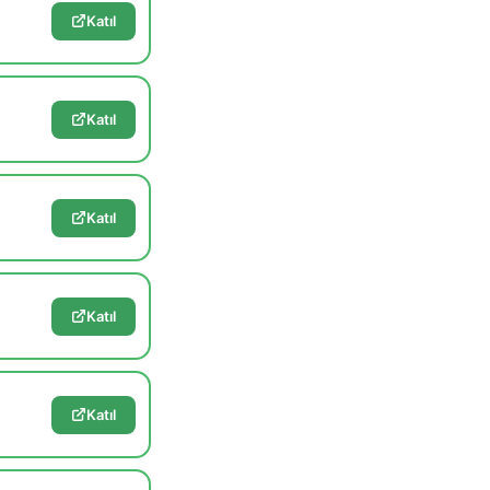
Katıl
Katıl
Katıl
Katıl
Katıl