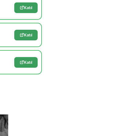
Katıl
Katıl
Katıl