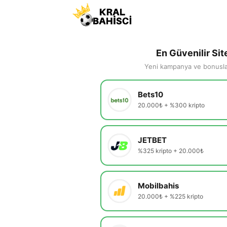
En Güvenilir Sit
Yeni kampanya ve bonuslar
Bets10
20.000₺ + %300 kripto
JETBET
%325 kripto + 20.000₺
Mobilbahis
20.000₺ + %225 kripto