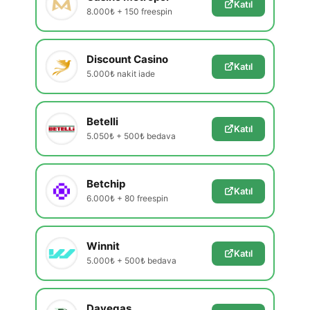
Katıl
8.000₺ + 150 freespin
Discount Casino
Katıl
5.000₺ nakit iade
Betelli
Katıl
5.050₺ + 500₺ bedava
Betchip
Katıl
6.000₺ + 80 freespin
Winnit
Katıl
5.000₺ + 500₺ bedava
Davegas