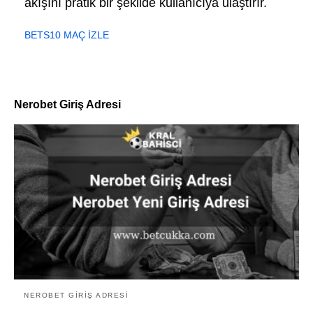
akışını pratik bir şekilde kullanıcıya ulaştırır.
BETS10 MAÇ İZLE
Nerobet Giriş Adresi
NEROBET GIRIŞ ADRESI