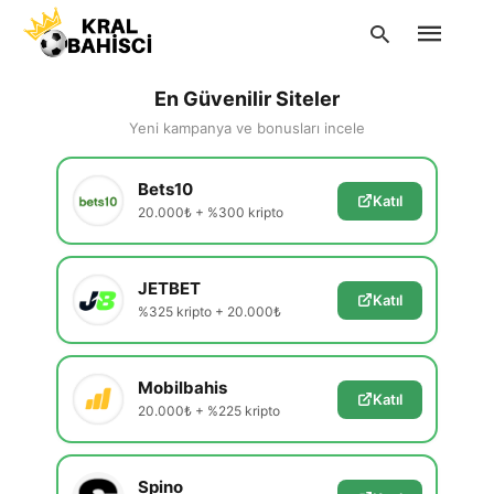
En Güvenilir Siteler
Yeni kampanya ve bonusları incele
Type
Bets10
your
Katıl
search
20.000₺ + %300 kripto
query
and
hit
enter:
JETBET
Katıl
%325 kripto + 20.000₺
Mobilbahis
Katıl
20.000₺ + %225 kripto
Spino