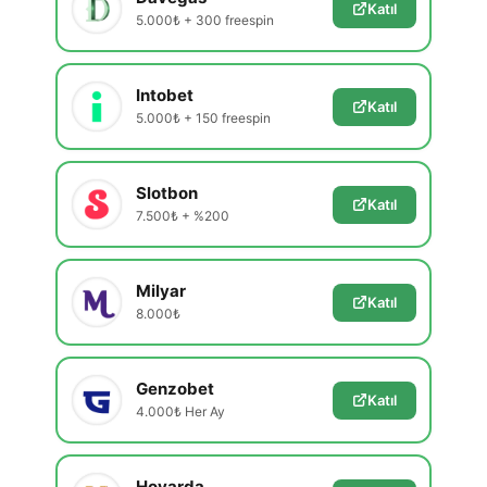
Katıl
5.000₺ + 300 freespin
Intobet
Katıl
5.000₺ + 150 freespin
Slotbon
Katıl
7.500₺ + %200
Milyar
Katıl
8.000₺
Genzobet
Katıl
4.000₺ Her Ay
Hovarda