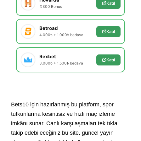
Katıl
%300 Bonus
Betroad
Katıl
4.000₺ + 1.000₺ bedava
Rexbet
Katıl
3.000₺ + 1.500₺ bedava
Bets10 için hazırlanmış bu platform, spor
tutkunlarına kesintisiz ve hızlı maç izleme
imkânı sunar. Canlı karşılaşmaları tek tıkla
takip edebileceğiniz bu site, güncel yayın