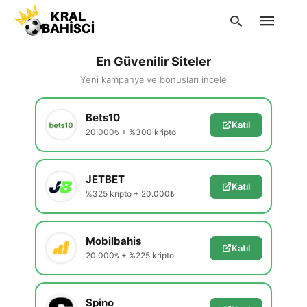
En Güvenilir Siteler
Yeni kampanya ve bonusları incele
Type
Bets10
your
Katıl
search
20.000₺ + %300 kripto
query
and
hit
enter:
JETBET
Katıl
%325 kripto + 20.000₺
Mobilbahis
Katıl
20.000₺ + %225 kripto
Spino