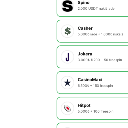
Spino
2.000 USDT nakit iade
Casher
5.000₺ iade + 1.000₺ risksiz
Jokera
3.000₺ %200 + 50 freespin
CasinoMaxi
6.500₺ + 150 freespin
Hitpot
5.000₺ + 100 freespin