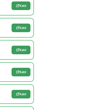
Katıl
Katıl
Katıl
Katıl
Katıl