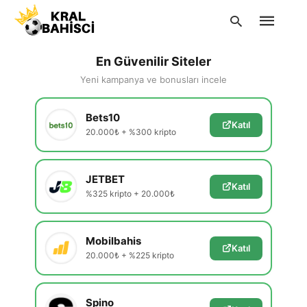
En Güvenilir Siteler
Yeni kampanya ve bonusları incele
Type
Bets10
your
Katıl
search
20.000₺ + %300 kripto
query
and
hit
enter:
JETBET
Katıl
%325 kripto + 20.000₺
Mobilbahis
Katıl
20.000₺ + %225 kripto
Spino