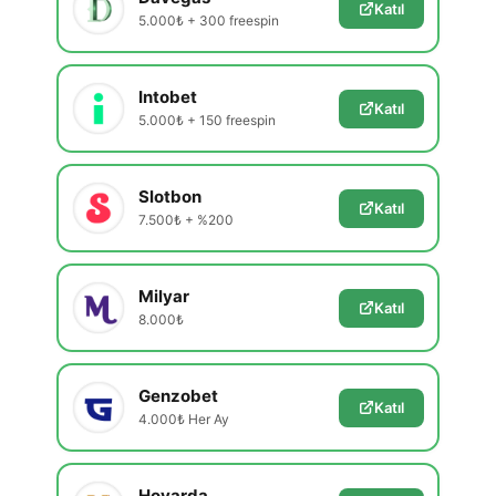
Katıl
5.000₺ + 300 freespin
Intobet
Katıl
5.000₺ + 150 freespin
Slotbon
Katıl
7.500₺ + %200
Milyar
Katıl
8.000₺
Genzobet
Katıl
4.000₺ Her Ay
Hovarda